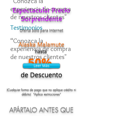
“Conozca la
experiencia de compra
Espectacular Precio
de nuestros clientes"
Sorprendente
Testimonios
Oferta Solo para Internet
“Conozca la
Alaska Malamute
experiencia de compra
hasta
de nuestros clientes"
50%
Leer Más
Leer Más
de Descuento
(Cualquier forma de pago que no aplique crédito ni
débito) “Aplica restricciones”
APÁRTALO ANTES QUE