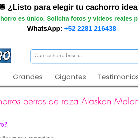
🛎️ ¿Listo para elegir tu cachorro idea
horro es único. Solicita fotos y videos reales
WhatsApp:
+52 2281 216438
s
Grandes
Gigantes
Testimonios
orros perros de raza Alaskan Mala
ro?
illo seguro y conveniente.