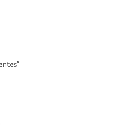
entes"
entes"