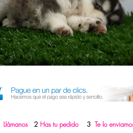
1
Llámanos
2
Has tu pedido
3
Te lo enviamo