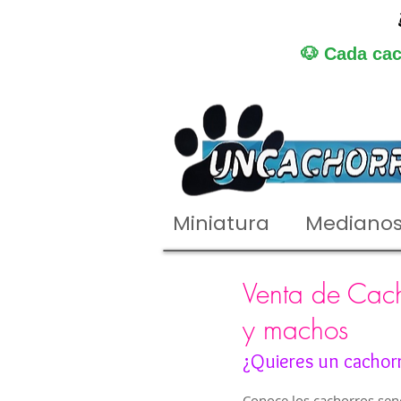
🐶 Cada cac
Miniatura
Mediano
Venta de Cach
y machos
¿Quieres un cachor
Conoce los cachorros senc