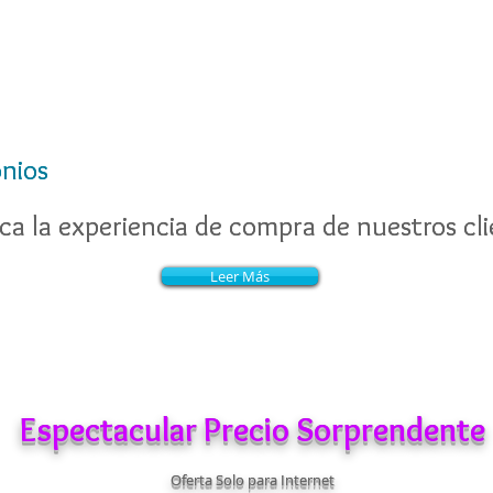
nios
nios
a la experiencia de compra de nuestros cli
a la experiencia de compra de nuestros cli
Leer Más
Leer Más
Espectacular Precio Sorprendente
Oferta Solo para Internet