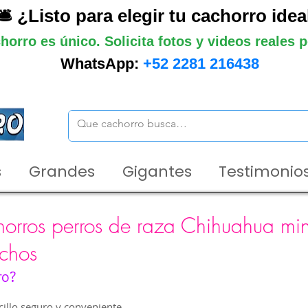
🛎️ ¿Listo para elegir tu cachorro idea
horro es único. Solicita fotos y videos reales
WhatsApp:
+52 2281 216438
s
Grandes
Gigantes
Testimonios
orros perros de raza Chihuahua min
chos
ro?
illo seguro y conveniente.