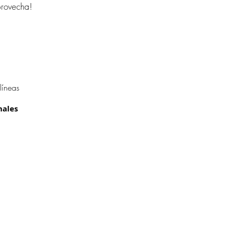
provecha!
3
líneas
nales