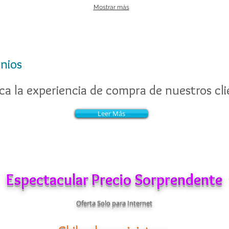
Mostrar más
nios
nios
a la experiencia de compra de nuestros cli
a la experiencia de compra de nuestros cli
Leer Más
Leer Más
Espectacular Precio Sorprendente
Oferta Solo para Internet