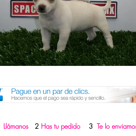
1
Llámanos
2
Has tu pedido
3
Te lo enviamo