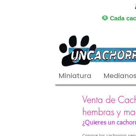
🐶 Cada cac
Miniatura
Mediano
Venta de Cach
hembras y ma
¿Quieres un cachor
Conoce los cachorros senc