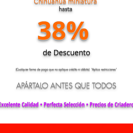
Chihuahua miniatura
hasta
38%
de Descuento
(Cualquier forma de pago que no aplique crédito ni débito) “Aplica restricciones”
APÁRTALO ANTES QUE TODOS
Excelente Calidad • Perfecta Selección • Precios de Criader