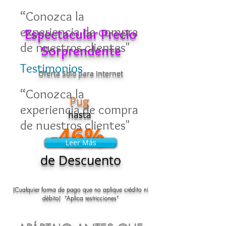
“Conozca la
experiencia de compra
Espectacular Precio
de nuestros clientes"
Sorprendente
Testimonios
Oferta Solo para Internet
“Conozca la
Pug
experiencia de compra
hasta
de nuestros clientes"
-46%
Leer Más
Leer Más
de Descuento
(Cualquier forma de pago que no aplique crédito ni
débito) “Aplica restricciones”