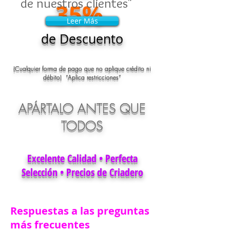
de nuestros clientes"
35%
Leer Más
Leer Más
de Descuento
(Cualquier forma de pago que no aplique crédito ni
débito) “Aplica restricciones”
APÁRTALO ANTES QUE
TODOS
Excelente Calidad • Perfecta
Selección • Precios de Criadero
Respuestas a las preguntas
más frecuentes