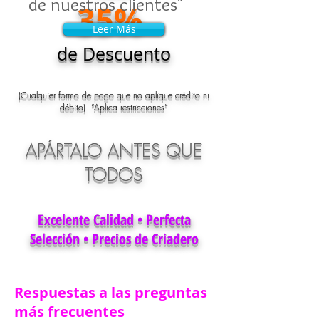
de nuestros clientes"
35%
Leer Más
Leer Más
de Descuento
(Cualquier forma de pago que no aplique crédito ni
débito) “Aplica restricciones”
APÁRTALO ANTES QUE
TODOS
Excelente Calidad • Perfecta
Selección • Precios de Criadero
Respuestas a las preguntas
más frecuentes