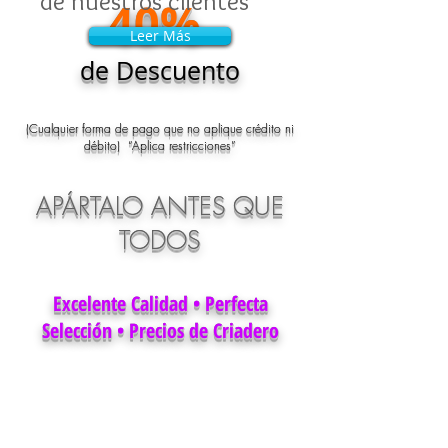
de nuestros clientes"
40%
Leer Más
Leer Más
de Descuento
(Cualquier forma de pago que no aplique crédito ni
débito) “Aplica restricciones”
APÁRTALO ANTES QUE
TODOS
Excelente Calidad • Perfecta
Selección • Precios de Criadero