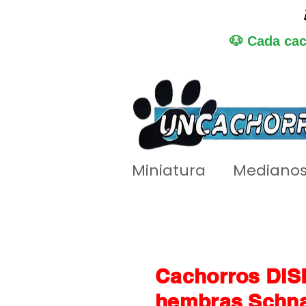
🐶 Cada cac
Miniatura
Mediano
Cachorros DIS
hembras Schna