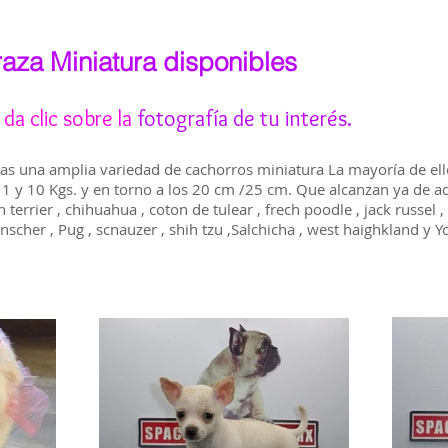
aza Miniatura disponibles
da clic sobre la
fotografía de tu interés.
ras una amplia variedad de cachorros miniatura La mayoría de el
1 y 10 Kgs. y en torno a los 20 cm /25 cm. Que alcanzan ya de a
terrier , chihuahua , coton de tulear , frech poodle , jack russel ,
her , Pug , scnauzer , shih tzu ,Salchicha , west haighkland y Yo