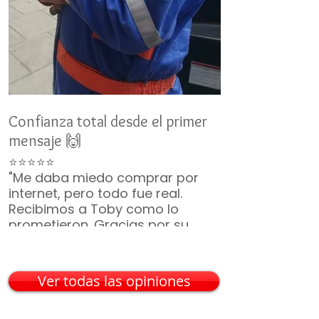
Confianza total desde el primer
Un nuevo miemb
mensaje 🙌
👨‍👩‍👧‍👦
⭐⭐⭐⭐⭐
⭐⭐⭐⭐⭐
"Me daba miedo comprar por
"No duró ni 2 m
internet, pero todo fue real.
ya era parte de 
Recibimos a Toby como lo
¡Gracias por t
prometieron. Gracias por su
incluyeron, vin
paciencia 🙏🐶"
— Mario G. • C
— Karina V. • Guadalajara
Ver todas las opiniones