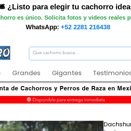
🛎️ ¿Listo para elegir tu cachorro idea
horro es único. Solicita fotos y videos reales
WhatsApp:
+52 2281 216438
s
Grandes
Gigantes
Testimonios
nta de Cachorros y Perros de Raza en Mex
🟢 Disponible para entrega inmediata
Dachshu