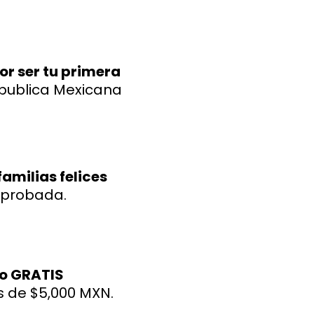
por ser tu primera
epublica Mexicana
amilias felices
mprobada.
eo GRATIS
 de $5,000 MXN.