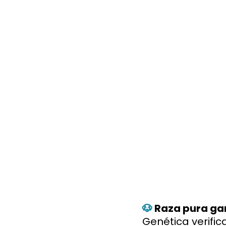
🐶
Raza pura ga
Genética verific