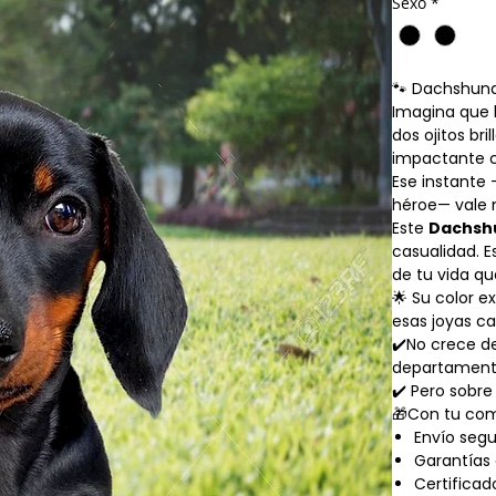
Sexo
*
🐾 Dachshund
Imagina que l
dos ojitos br
impactante 
Ese instante 
héroe— vale 
Este
Dachshu
casualidad. E
de tu vida qu
🌟 Su color e
esas joyas c
✔️No crece d
departament
✔️ Pero sobr
🎁Con tu com
Envío seg
Garantías 
Certifica