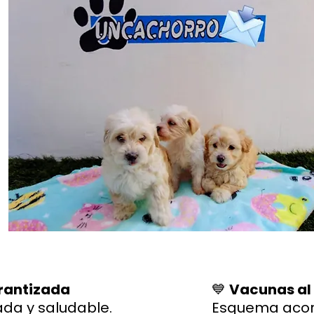
rantizada
💙
Vacunas al
ada y saludable.
Esquema acor