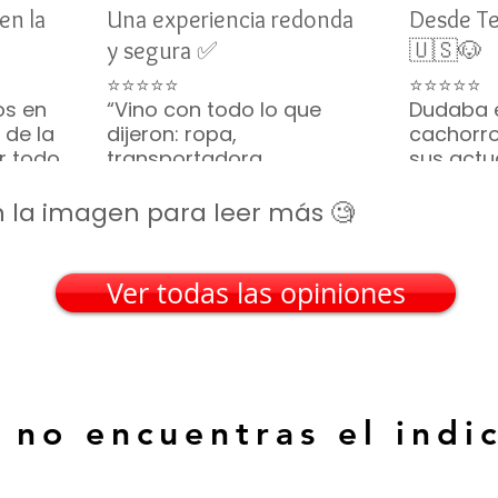
en la
Una experiencia redonda
Desde T
y segura ✅
🇺🇸🐶
⭐⭐⭐⭐⭐
⭐⭐⭐⭐⭐
os en
“Vino con todo lo que
Dudaba 
 de la
dijeron: ropa,
cachorro
or todo
transportadora,
sus actu
ino
croquetas... hasta
vivo y s
parecía una caja de
constan
 en la imagen para leer más 🧐
regalo. Gracias por tanto
tranquili
🎁🐶”
Frisé lleg
— Silvia M. • San Luis
recomie
Ver todas las opiniones
Potosí
— Emily R
(EE. UU.)
 no encuentras el indi