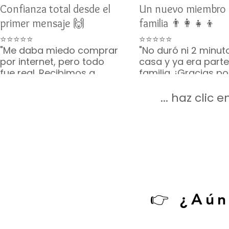
Confianza total desde el
Un nuevo miembro 
primer mensaje 🙌
familia 👨‍👩‍👧‍👦
⭐⭐⭐⭐⭐
⭐⭐⭐⭐⭐
"Me daba miedo comprar
"No duró ni 2 minut
por internet, pero todo
casa y ya era parte
fue real. Recibimos a
familia. ¡Gracias p
Toby como lo
lo que incluyeron, v
prometieron. Gracias por
completito!"
... haz clic
su paciencia 🙏🐶"
— Mario G. • CDMX
— Karina V. • Guadalajara
👉 ¿Aún