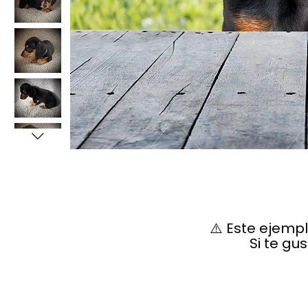
⚠️ Este ejemp
Si te gu