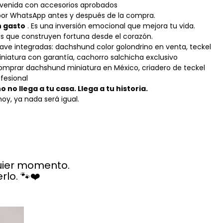
envenida con accesorios aprobados
por WhatsApp antes y después de la compra.
n gasto
. Es una inversión emocional que mejora tu vida.
os que construyen fortuna desde el corazón.
lave integradas: dachshund color golondrino en venta, teckel
niatura con garantía, cachorro salchicha exclusivo
comprar dachshund miniatura en México, criadero de teckel
fesional
 no llega a tu casa. Llega a tu historia.
hoy, ya nada será igual.
quier momento.
lo. 🐾❤️