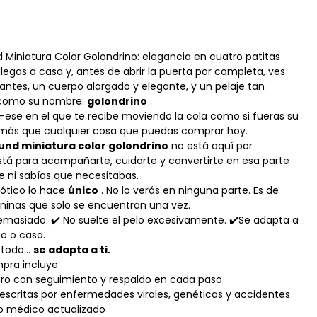
 Miniatura Color Golondrino: elegancia en cuatro patitas
legas a casa y, antes de abrir la puerta por completa, ves
illantes, un cuerpo alargado y elegante, y un pelaje tan
como su nombre:
golondrino
.
—ese en el que te recibe moviendo la cola como si fueras su
más que cualquier cosa que puedas comprar hoy.
nd miniatura color golondrino
no está aquí por
stá para acompañarte, cuidarte y convertirte en esa parte
e ni sabías que necesitabas.
xótico lo hace
único
. No lo verás en ninguna parte. Es de
aninas que solo se encuentran una vez.
emasiado. ✔️ No suelte el pelo excesivamente. ✔️Se adapta a
o o casa.
e todo…
se adapta a ti.
pra incluye:
uro con seguimiento y respaldo en cada paso
escritas por enfermedades virales, genéticas y accidentes
do médico actualizado