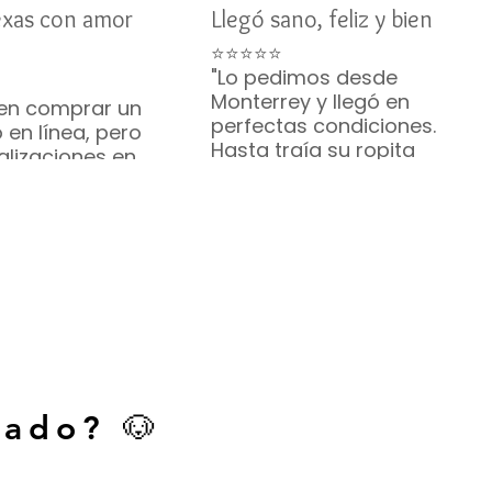
exas con amor
Llegó sano, feliz y bien
⭐⭐⭐⭐⭐
"Lo pedimos desde
Monterrey y llegó en
en comprar un
perfectas condiciones.
 en línea, pero
Hasta traía su ropita
alizaciones en
puesta. ¡Hermoso!"
u comunicación
— Brenda R. • Monterrey
te me
zaron. Mi Bichón
ó sano y feliz. ¡Lo
ndo muchísimo!
. • Austin, Texas
cado? 🐶