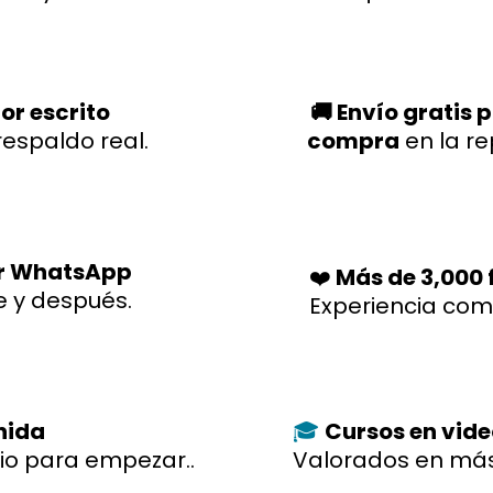
or escrito
🚚 Envío gratis 
respaldo real.
compra
en la r
r WhatsApp
❤️
Más de 3,000 f
e y después.
Experiencia co
enida
Cursos en vid
🎓
io para empezar..
Valorados en más