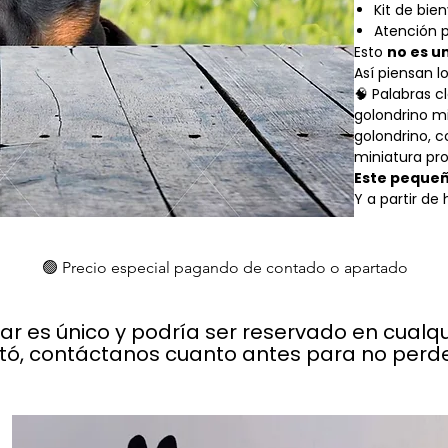
Kit de bi
Atención 
Esto
no es u
Así piensan l
🧠 Palabras c
golondrino mi
golondrino, 
miniatura pro
Este pequeño
Y a partir de 
🟢 Precio especial pagando de contado o apartado
lar es único y podría ser reservado en cual
stó, contáctanos cuanto antes para no perder