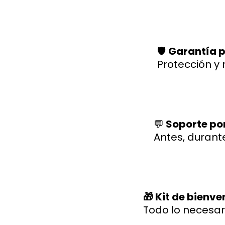
🛡️
Garantía p
Protección y 
💬
Soporte po
Antes, durant
🎁 Kit de bienv
Todo lo necesar