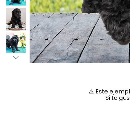
⚠️ Este ejemp
Si te gu