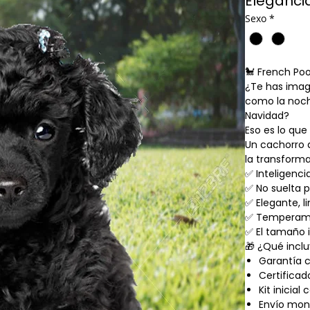
Elegancia
Sexo
*
🐩 French Po
¿Te has imagi
como la noch
Navidad?
Eso es lo que
Un cachorro 
la transforma
✅ Inteligenci
✅ No suelta p
✅ Elegante, l
✅ Temperament
✅ El tamaño i
🎁 ¿Qué incl
Garantía 
Certificad
Kit inicia
Envío mon