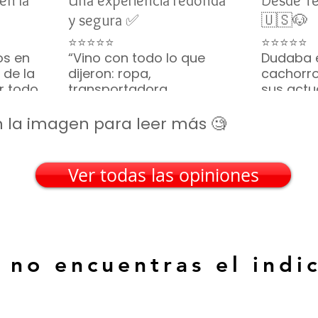
en la
Una experiencia redonda
Desde T
y segura ✅
🇺🇸🐶
⭐⭐⭐⭐⭐
⭐⭐⭐⭐⭐
os en
“Vino con todo lo que
Dudaba 
 de la
dijeron: ropa,
cachorro
or todo
transportadora,
sus actu
ino
croquetas... hasta
vivo y s
parecía una caja de
constan
 en la imagen para leer más 🧐
regalo. Gracias por tanto
tranquili
🎁🐶”
Frisé lleg
— Silvia M. • San Luis
recomie
Ver todas las opiniones
Potosí
— Emily R
(EE. UU.)
 no encuentras el indi