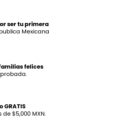
por ser tu primera
epublica Mexicana
amilias felices
mprobada.
eo GRATIS
 de $5,000 MXN.