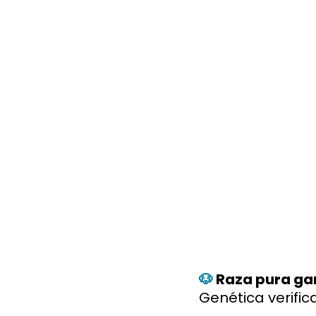
🐶
Raza pura ga
Genética verific