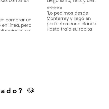
exas con amor
Llegó sano, feliz y bien
⭐⭐⭐⭐⭐
"Lo pedimos desde
Monterrey y llegó en
en comprar un
perfectas condiciones.
 en línea, pero
Hasta traía su ropita
alizaciones en
puesta. ¡Hermoso!"
u comunicación
— Brenda R. • Monterrey
te me
zaron. Mi Bichón
ó sano y feliz. ¡Lo
ndo muchísimo!
. • Austin, Texas
cado? 🐶