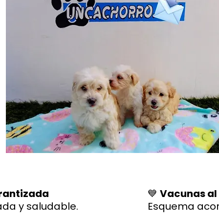
rantizada
💙
Vacunas al
ada y saludable.
Esquema acor