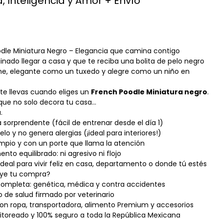
, Inteligencia y Amor + Envío
odle Miniatura Negro – Elegancia que camina contigo
nado llegar a casa y que te reciba una bolita de pelo negro
e, elegante como un tuxedo y alegre como un niño en
 te llevas cuando eliges un
French Poodle Miniatura negro
.
que no solo decora tu casa…
.
a sorprendente (fácil de entrenar desde el día 1)
elo y no genera alergias (¡ideal para interiores!)
impio y con un porte que llama la atención
o equilibrado: ni agresivo ni flojo
deal para vivir feliz en casa, departamento o donde tú estés
uye tu compra?
completa: genética, médica y contra accidentes
o de salud firmado por veterinario
l con ropa, transportadora, alimento Premium y accesorios
itoreado y 100% seguro a toda la República Mexicana