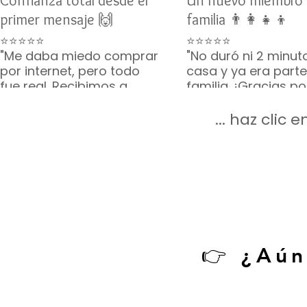
Confianza total desde el
Un nuevo miembro 
primer mensaje 🙌
familia 👨‍👩‍👧‍👦
⭐⭐⭐⭐⭐
⭐⭐⭐⭐⭐
"Me daba miedo comprar
"No duró ni 2 minut
por internet, pero todo
casa y ya era parte
fue real. Recibimos a
familia. ¡Gracias p
Toby como lo
lo que incluyeron, v
prometieron. Gracias por
completito!"
... haz clic
su paciencia 🙏🐶"
— Mario G. • CDMX
— Karina V. • Guadalajara
👉 ¿Aún