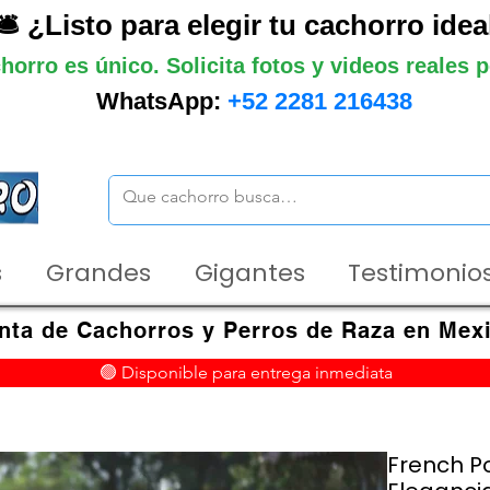
🛎️ ¿Listo para elegir tu cachorro idea
horro es único. Solicita fotos y videos reales
WhatsApp:
+52 2281 216438
s
Grandes
Gigantes
Testimonios
nta de Cachorros y Perros de Raza en Mex
🟢 Disponible para entrega inmediata
French P