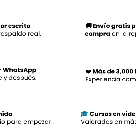
or escrito
🚚 Envío gratis 
respaldo real.
compra
en la r
r WhatsApp
❤️
Más de 3,000 f
e y después.
Experiencia co
enida
Cursos en vid
🎓
io para empezar..
Valorados en más