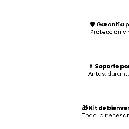
🛡️
Garantía p
Protección y 
💬
Soporte po
Antes, durant
🎁 Kit de bienv
Todo lo necesar