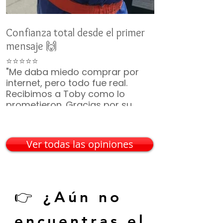
Confianza total desde el primer
Un nuevo miemb
mensaje 🙌
👨‍👩‍👧‍👦
⭐⭐⭐⭐⭐
⭐⭐⭐⭐⭐
"Me daba miedo comprar por
"No duró ni 2 m
internet, pero todo fue real.
ya era parte de 
Recibimos a Toby como lo
¡Gracias por t
prometieron. Gracias por su
incluyeron, vin
paciencia 🙏🐶"
— Mario G. • C
— Karina V. • Guadalajara
Ver todas las opiniones
👉 ¿Aún no
encuentras el