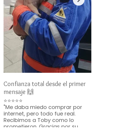
Confianza total desde el primer
Un nuevo miemb
mensaje 🙌
👨‍👩‍👧‍👦
⭐⭐⭐⭐⭐
⭐⭐⭐⭐⭐
"Me daba miedo comprar por
"No duró ni 2 m
internet, pero todo fue real.
ya era parte de 
Recibimos a Toby como lo
¡Gracias por t
prometieron. Gracias por su
incluyeron, vin