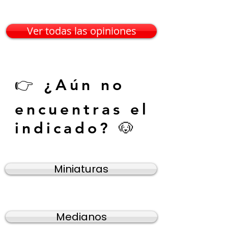
paciencia 🙏🐶"
— Mario G. • C
— Karina V. • Guadalajara
Ver todas las opiniones
👉 ¿Aún no
encuentras el
indicado? 🐶
Miniaturas
Medianos