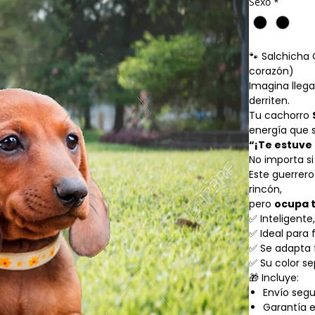
Sexo
*
🐾 Salchicha 
corazón)
Imagina llega
derriten.
Tu cachorro
energía que s
“¡Te estuve
No importa s
Este guerrer
rincón,
pero
ocupa t
✅ Inteligente
✅ Ideal para 
✅ Se adapta 
✅ Su color s
🎁 Incluye:
Envío segu
Garantía e