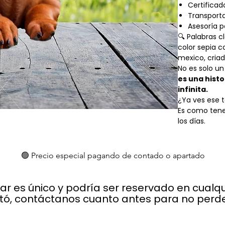
Certificad
Transporta
Asesoría 
🔍 Palabras c
color sepia c
mexico, cria
No es solo un
es una histo
infinita.
¿Ya ves ese 
Es como tene
los días.
🟢 Precio especial pagando de contado o apartado
lar es único y podría ser reservado en cual
stó, contáctanos cuanto antes para no perder