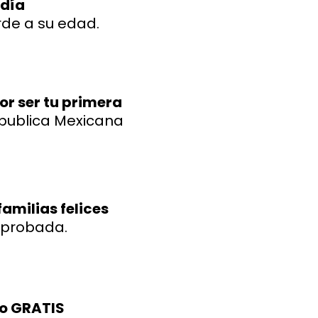
 día
de a su edad.
por ser tu primera
epublica Mexicana
amilias felices
mprobada.
eo GRATIS