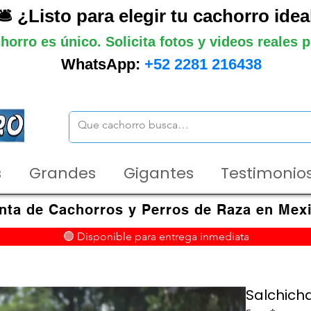
🛎️ ¿Listo para elegir tu cachorro idea
horro es único. Solicita fotos y videos reales
WhatsApp:
+52 2281 216438
s
Grandes
Gigantes
Testimonios
nta de Cachorros y Perros de Raza en Mex
🟢 Disponible para entrega inmediata
Salchich