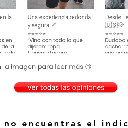
en la
Una experiencia redonda
Desde T
y segura ✅
🇺🇸🐶
⭐⭐⭐⭐⭐
⭐⭐⭐⭐⭐
os en
“Vino con todo lo que
Dudaba 
 de la
dijeron: ropa,
cachorro
or todo
transportadora,
sus actu
ino
croquetas... hasta
vivo y s
parecía una caja de
constan
 en la imagen para leer más 🧐
regalo. Gracias por tanto
tranquili
🎁🐶”
Frisé lleg
— Silvia M. • San Luis
recomie
Ver todas las opiniones
Potosí
— Emily R
(EE. UU.)
 no encuentras el indi