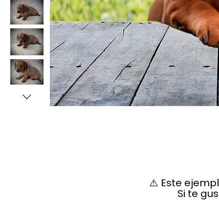
⚠️ Este ejemp
Si te gu