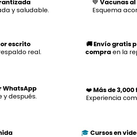
rantizada
💙
Vacunas al
ada y saludable.
Esquema acor
or escrito
🚚 Envío gratis 
respaldo real.
compra
en la r
r WhatsApp
❤️
Más de 3,000 f
e y después.
Experiencia co
enida
Cursos en vid
🎓