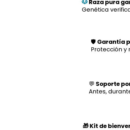
🐶
Raza pura ga
Genética verific
🛡️
Garantía p
Protección y 
💬
Soporte po
Antes, durant
🎁 Kit de bienv