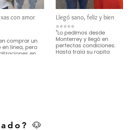
exas con amor
Llegó sano, feliz y bien
⭐⭐⭐⭐⭐
"Lo pedimos desde
Monterrey y llegó en
en comprar un
perfectas condiciones.
 en línea, pero
Hasta traía su ropita
alizaciones en
puesta. ¡Hermoso!"
u comunicación
— Brenda R. • Monterrey
te me
zaron. Mi Bichón
ó sano y feliz. ¡Lo
ndo muchísimo!
. • Austin, Texas
cado? 🐶