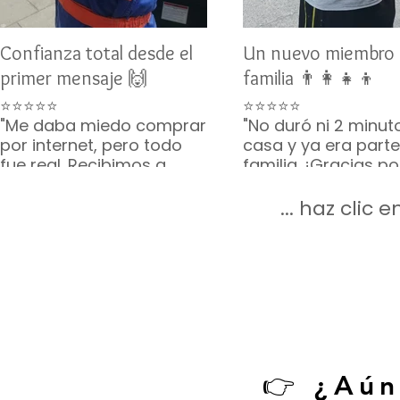
Confianza total desde el
Un nuevo miembro 
primer mensaje 🙌
familia 👨‍👩‍👧‍👦
⭐⭐⭐⭐⭐
⭐⭐⭐⭐⭐
"Me daba miedo comprar
"No duró ni 2 minut
por internet, pero todo
casa y ya era parte
fue real. Recibimos a
familia. ¡Gracias p
Toby como lo
lo que incluyeron, v
prometieron. Gracias por
completito!"
... haz clic
su paciencia 🙏🐶"
— Mario G. • CDMX
— Karina V. • Guadalajara
👉 ¿Aún