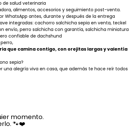
o de salud veterinaria
dora, alimentos, accesorios y seguimiento post-venta.
por WhatsApp antes, durante y después de la entrega
lave integradas: cachorro salchicha sepia en venta, teckel
on envío, perro salchicha con garantía, salchicha miniatura
dero confiable de dachshund
 perro,
ria que camina contigo, con orejitas largas y valentía
tono sepia?
r una alegría viva en casa, que además te hace reír todos
quier momento.
lo. 🐾❤️