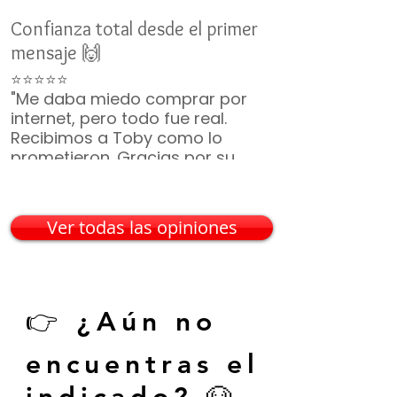
Confianza total desde el primer
Un nuevo miemb
mensaje 🙌
👨‍👩‍👧‍👦
⭐⭐⭐⭐⭐
⭐⭐⭐⭐⭐
"Me daba miedo comprar por
"No duró ni 2 m
internet, pero todo fue real.
ya era parte de 
Recibimos a Toby como lo
¡Gracias por t
prometieron. Gracias por su
incluyeron, vin
paciencia 🙏🐶"
— Mario G. • C
— Karina V. • Guadalajara
Ver todas las opiniones
👉 ¿Aún no
encuentras el