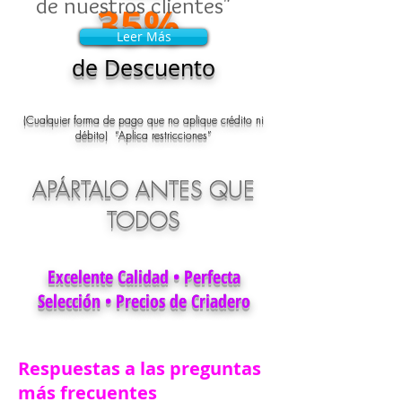
de nuestros clientes"
35%
Leer Más
Leer Más
de Descuento
(Cualquier forma de pago que no aplique crédito ni
débito) “Aplica restricciones”
APÁRTALO ANTES QUE
TODOS
Excelente Calidad • Perfecta
Selección • Precios de Criadero
Respuestas a las preguntas
más frecuentes