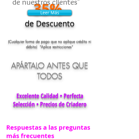
de nuestros clientes"
35%
Leer Más
Leer Más
de Descuento
(Cualquier forma de pago que no aplique crédito ni
débito) “Aplica restricciones”
APÁRTALO ANTES QUE
TODOS
Excelente Calidad • Perfecta
Selección • Precios de Criadero
Respuestas a las preguntas
más frecuentes