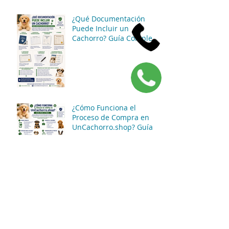
¿Qué Documentación
Puede Incluir un
Cachorro? Guía Completa
para Conocer las
Opciones Disponibles
¿Cómo Funciona el
Proceso de Compra en
UnCachorro.shop? Guía
Paso a Paso
¿Dónde Opera
UnCachorro.shop?
Conoce Cómo Funciona
Nuestro Servicio de