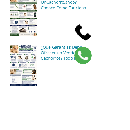
UnCachorro.shop?
Conoce Cómo Funciona
Nuestro Servicio de
Atención y Entregas en
México
¿Qué Garantías Debe
Ofrecer un Vendedor de
Cachorros? Todo lo que
Debes Saber Antes de
Comprar
¿Qué Preguntas Debes
Hacer Antes de Comprar
un Cachorro? La Guía
Completa para Tomar
una Buena Decisión