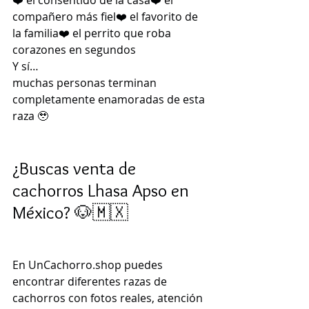
❤️ el consentido de la casa❤️ el 
compañero más fiel❤️ el favorito de 
la familia❤️ el perrito que roba 
corazones en segundos
Y sí…
muchas personas terminan 
completamente enamoradas de esta 
raza 🥹
¿Buscas venta de 
cachorros Lhasa Apso en 
México? 🐶🇲🇽
En 
UnCachorro.shop
 puedes 
encontrar diferentes razas de 
cachorros con fotos reales, atención 