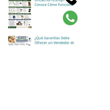
Conoce Cómo Funciona
Nuestro Servicio de
Atención y Entregas en
México
¿Qué Garantías Debe
Ofrecer un Vendedor de
Cachorros? Todo lo que
Debes Saber Antes de
Comprar
¿Qué Preguntas Debes
Hacer Antes de Comprar
un Cachorro? La Guía
Completa para Tomar
una Buena Decisión