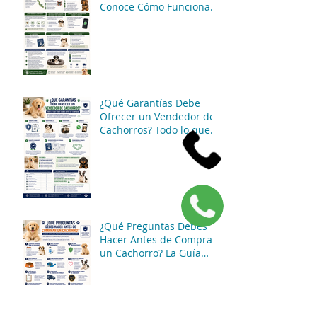
Conoce Cómo Funciona
Nuestro Servicio de
Atención y Entregas en
México
¿Qué Garantías Debe
Ofrecer un Vendedor de
Cachorros? Todo lo que
Debes Saber Antes de
Comprar
¿Qué Preguntas Debes
Hacer Antes de Comprar
un Cachorro? La Guía
Completa para Tomar
una Buena Decisión