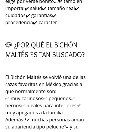
elige por verse bonito…💖 también 
importa:✔️ salud✔️ tamaño real✔️ 
cuidados✔️ garantías✔️ 
procedencia✔️ carácter
🐶 ¿POR QUÉ EL BICHÓN 
MALTÉS ES TAN BUSCADO?
El Bichón Maltés se volvió una de las 
razas favoritas en México gracias a 
que normalmente son:
✅ muy cariñosos✅ pequeños✅ 
tiernos✅ ideales para interiores✅ 
muy apegados a la familia
Además:🐾 muchas personas aman 
su apariencia tipo peluche🐾 y su 