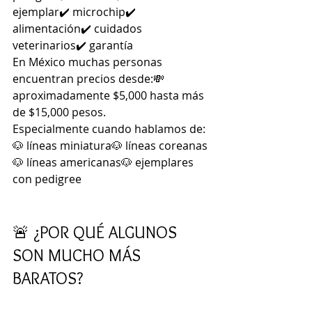
ejemplar✔️ microchip✔️ 
alimentación✔️ cuidados 
veterinarios✔️ garantía
En México muchas personas 
encuentran precios desde:💸 
aproximadamente $5,000 hasta más 
de $15,000 pesos.
Especialmente cuando hablamos de:
🐶 líneas miniatura🐶 líneas coreanas
🐶 líneas americanas🐶 ejemplares 
con pedigree
🚨 ¿POR QUÉ ALGUNOS 
SON MUCHO MÁS 
BARATOS?