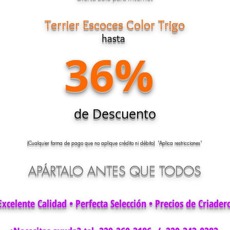
Terrier Escoces Color Trigo
hasta
36%
de Descuento
(Cualquier forma de pago que no aplique crédito ni débito) “Aplica restricciones”
APÁRTALO ANTES QUE TODOS
Excelente Calidad • Perfecta Selección • Precios de Criader