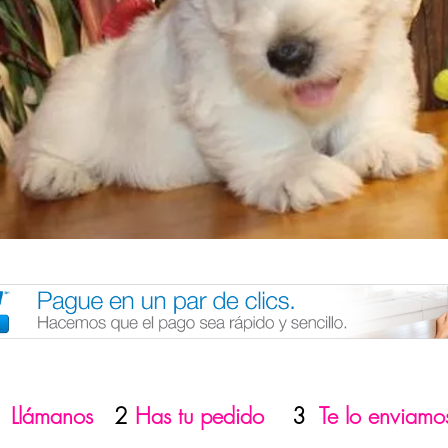
1
Llámanos
2
Has tu pedido
3
Te lo enviamo