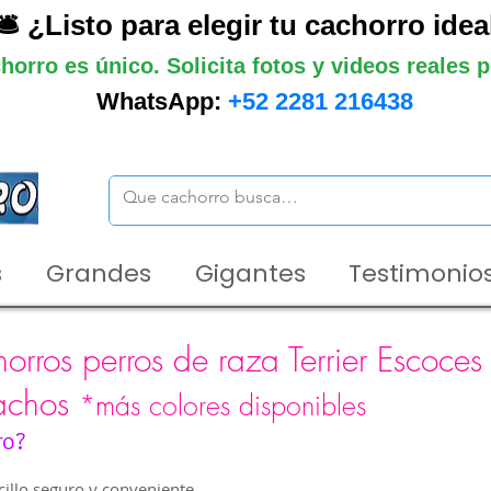
🛎️ ¿Listo para elegir tu cachorro idea
horro es único. Solicita fotos y videos reales
WhatsApp:
+52 2281 216438
s
Grandes
Gigantes
Testimonios
rros perros de raza Terrier Escoces 
achos
*más colores disponibles
ro?
illo seguro y conveniente.