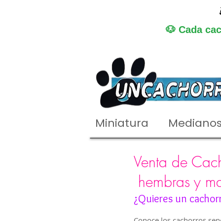
🐶 Cada cac
Miniatura
Mediano
Venta de Cacho
hembras y m
¿Quieres un cachor
Conoce los cachorros senc