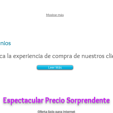
Mostrar más
nios
nios
a la experiencia de compra de nuestros cli
a la experiencia de compra de nuestros cli
Leer Más
Leer Más
Espectacular Precio Sorprendente
Oferta Solo para Internet