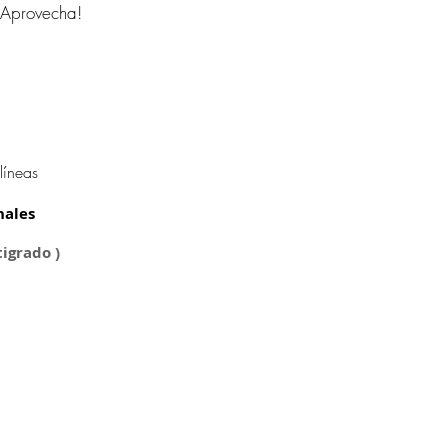
 ¡Aprovecha!
líneas
nales
tigrado )