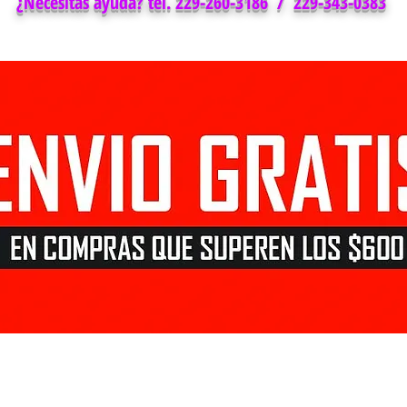
¿Necesitas ayuda? tel. 229-260-3186 / 229-343-0383