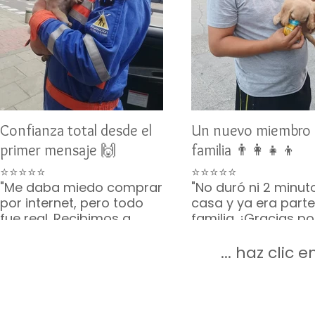
Confianza total desde el
Un nuevo miembro 
primer mensaje 🙌
familia 👨‍👩‍👧‍👦
⭐⭐⭐⭐⭐
⭐⭐⭐⭐⭐
"Me daba miedo comprar
"No duró ni 2 minut
por internet, pero todo
casa y ya era parte
fue real. Recibimos a
familia. ¡Gracias p
Toby como lo
lo que incluyeron, v
prometieron. Gracias por
completito!"
... haz clic
su paciencia 🙏🐶"
— Mario G. • CDMX
— Karina V. • Guadalajara