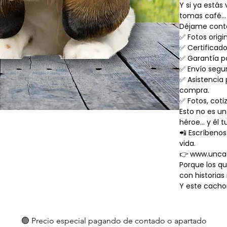
Y si ya estás
tomas café…
Déjame conta
✅ Fotos origi
✅ Certificado 
✅ Garantía p
✅ Envío segu
✅ Asistencia
compra.
✅ Fotos, coti
Esto no es un
héroe… y él t
📲 Escríbenos
vida.
👉 www.unca
Porque los q
con historias 
Y este cacho
🟢 Precio especial pagando de contado o apartado