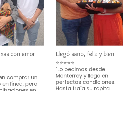
exas con amor
Llegó sano, feliz y bien
⭐⭐⭐⭐⭐
"Lo pedimos desde
Monterrey y llegó en
en comprar un
perfectas condiciones.
 en línea, pero
Hasta traía su ropita
alizaciones en
puesta. ¡Hermoso!"
u comunicación
— Brenda R. • Monterrey
te me
zaron. Mi Bichón
ó sano y feliz. ¡Lo
ndo muchísimo!
. • Austin, Texas