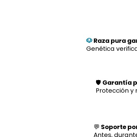
🐶
Raza pura ga
Genética verific
🛡️
Garantía p
Protección y 
💬
Soporte po
Antes, durant