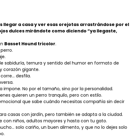
 llegar a casa y ver esas orejotas arrastrándose por el
 ojos dulces mirándote como diciendo “ya llegaste,
 un
Basset Hound tricolor
.
 perro.
je.
e sabiduría, ternura y sentido del humor en formato de
y corazón gigante.
corre... desfila.
nversa.
a impone. No por el tamaño, sino por la personalidad.
ienes quieren un perro tranquilo, pero con estilo.
emocional que sabe cuándo necesitas compañía sin decir
ara casas con jardín, pero también se adapta a la ciudad.
e con niños, adultos mayores y hasta con tu gato.
ucho… solo cariño, un buen alimento, y que no lo dejes solo
o.