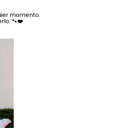
quier momento.
lo. 🐾❤️