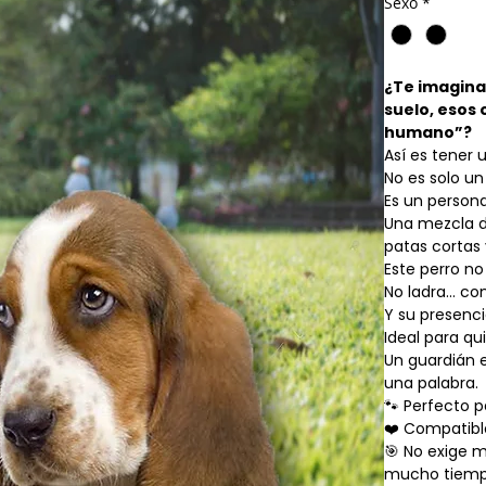
Sexo
*
¿Te imaginas
suelo, esos
humano”?
Así es tener
No es solo un
Es un persona
Una mezcla d
patas cortas 
Este perro no 
No ladra... co
Y su presenci
Ideal para qu
Un guardián 
una palabra.
🐾 Perfecto p
❤️ Compatibl
🎯 No exige m
mucho tiemp