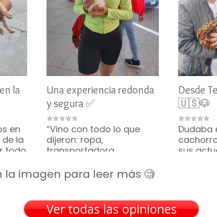
en la
Una experiencia redonda
Desde T
y segura ✅
🇺🇸🐶
⭐⭐⭐⭐⭐
⭐⭐⭐⭐⭐
os en
“Vino con todo lo que
Dudaba 
 de la
dijeron: ropa,
cachorro
or todo
transportadora,
sus actu
ino
croquetas... hasta
vivo y s
parecía una caja de
constan
 en la imagen para leer más 🧐
regalo. Gracias por tanto
tranquili
🎁🐶”
Frisé lleg
— Silvia M. • San Luis
recomie
Ver todas las opiniones
Potosí
— Emily R