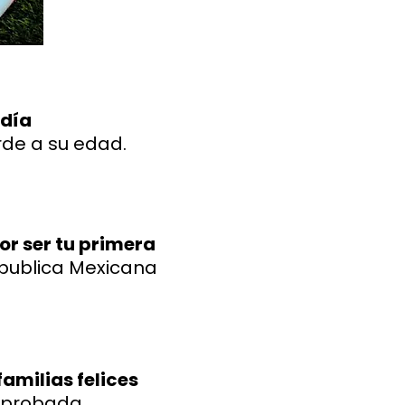
 día
de a su edad.
por ser tu primera
epublica Mexicana
amilias felices
mprobada.