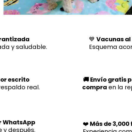
rantizada
💙
Vacunas al
ada y saludable.
Esquema acor
or escrito
🚚 Envío gratis 
respaldo real.
compra
en la r
r WhatsApp
❤️
Más de 3,000 f
e y después.
Experiencia co