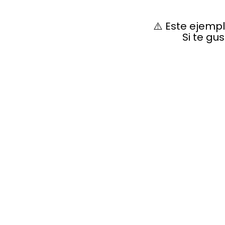
⚠️ Este ejemp
Si te gu