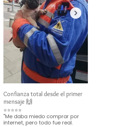
Confianza total desde el primer
Un nuevo miemb
mensaje 🙌
👨‍👩‍👧‍👦
⭐⭐⭐⭐⭐
⭐⭐⭐⭐⭐
"Me daba miedo comprar por
"No duró ni 2 m
internet, pero todo fue real.
ya era parte de 