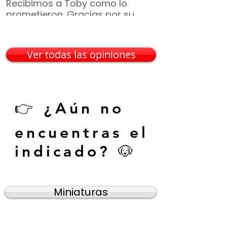
Recibimos a Toby como lo
¡Gracias por t
prometieron. Gracias por su
incluyeron, vin
paciencia 🙏🐶"
— Mario G. • C
— Karina V. • Guadalajara
Ver todas las opiniones
👉 ¿Aún no
encuentras el
indicado? 🐶
Miniaturas