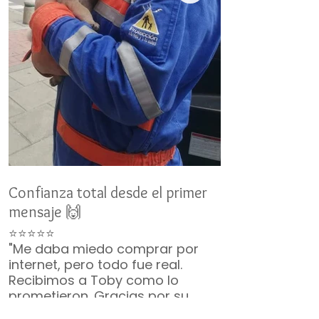
Confianza total desde el primer
Un nuevo miemb
mensaje 🙌
👨‍👩‍👧‍👦
⭐⭐⭐⭐⭐
⭐⭐⭐⭐⭐
"Me daba miedo comprar por
"No duró ni 2 m
internet, pero todo fue real.
ya era parte de 
Recibimos a Toby como lo
¡Gracias por t
prometieron. Gracias por su
incluyeron, vin
paciencia 🙏🐶"
— Mario G. • C