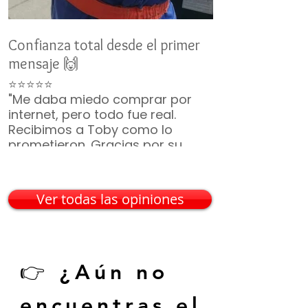
Confianza total desde el primer
Un nuevo miemb
mensaje 🙌
👨‍👩‍👧‍👦
⭐⭐⭐⭐⭐
⭐⭐⭐⭐⭐
"Me daba miedo comprar por
"No duró ni 2 m
internet, pero todo fue real.
ya era parte de 
Recibimos a Toby como lo
¡Gracias por t
prometieron. Gracias por su
incluyeron, vin
paciencia 🙏🐶"
— Mario G. • C
— Karina V. • Guadalajara
Ver todas las opiniones
👉 ¿Aún no
encuentras el