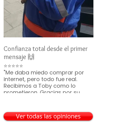
Confianza total desde el primer
Un nuevo miemb
mensaje 🙌
👨‍👩‍👧‍👦
⭐⭐⭐⭐⭐
⭐⭐⭐⭐⭐
"Me daba miedo comprar por
"No duró ni 2 m
internet, pero todo fue real.
ya era parte de 
Recibimos a Toby como lo
¡Gracias por t
prometieron. Gracias por su
incluyeron, vin
paciencia 🙏🐶"
— Mario G. • C
— Karina V. • Guadalajara
Ver todas las opiniones