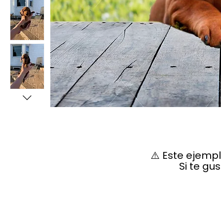
⚠️ Este ejemp
Si te gu