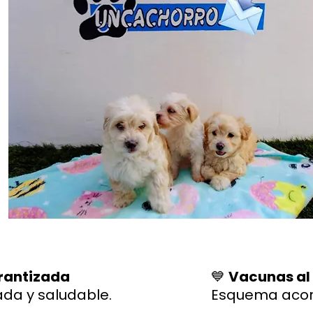
rantizada
💙
Vacunas al
ada y saludable.
Esquema acor