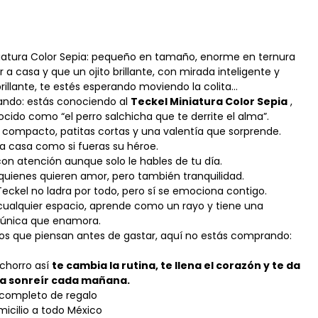
niatura Color Sepia: pequeño en tamaño, enorme en ternura
r a casa y que un ojito brillante, con mirada inteligente y
brillante, te estés esperando moviendo la colita…
ando: estás conociendo al
Teckel Miniatura Color Sepia
,
ido como “el perro salchicha que te derrite el alma”.
 compacto, patitas cortas y una valentía que sorprende.
la casa como si fueras su héroe.
on atención aunque solo le hables de tu día.
 quienes quieren amor, pero también tranquilidad.
eckel no ladra por todo, pero sí se emociona contigo.
cualquier espacio, aprende como un rayo y tiene una
 única que enamora.
 los que piensan antes de gastar, aquí no estás comprando:
chorro así
te cambia la rutina, te llena el corazón y te da
a sonreír cada mañana.
t completo de regalo
micilio a todo México