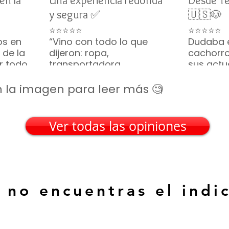
en la
Una experiencia redonda
Desde T
y segura ✅
🇺🇸🐶
⭐⭐⭐⭐⭐
⭐⭐⭐⭐⭐
os en
“Vino con todo lo que
Dudaba 
 de la
dijeron: ropa,
cachorro
or todo
transportadora,
sus actu
ino
croquetas... hasta
vivo y s
parecía una caja de
constan
 en la imagen para leer más 🧐
regalo. Gracias por tanto
tranquili
🎁🐶”
Frisé lleg
— Silvia M. • San Luis
recomie
Ver todas las opiniones
Potosí
— Emily R
(EE. UU.)
 no encuentras el indi