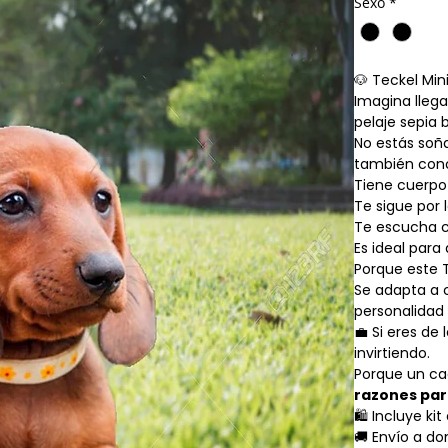
Sexo
*
🐶 Teckel Mi
Imagina llega
pelaje sepia 
No estás soñ
también conoc
Tiene cuerpo
Te sigue por 
Te escucha c
Es ideal para
Porque este T
Se adapta a 
personalidad
💼 Si eres de
invirtiendo.
Porque un ca
razones par
🛍 Incluye ki
🚚 Envío a do