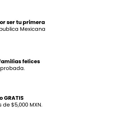
por ser tu primera
epublica Mexicana
amilias felices
mprobada.
eo GRATIS
 de $5,000 MXN.