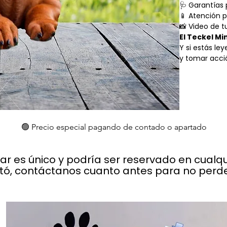
🩺 Garantías 
📱 Atención 
📸 Video de t
El Teckel Mi
Y si estás le
y tomar acci
🟢 Precio especial pagando de contado o apartado
lar es único y podría ser reservado en cual
stó, contáctanos cuanto antes para no perder