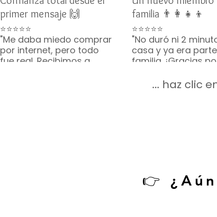
Confianza total desde el
Un nuevo miembro 
primer mensaje 🙌
familia 👨‍👩‍👧‍👦
⭐⭐⭐⭐⭐
⭐⭐⭐⭐⭐
"Me daba miedo comprar
"No duró ni 2 minut
por internet, pero todo
casa y ya era parte
fue real. Recibimos a
familia. ¡Gracias p
Toby como lo
lo que incluyeron, v
prometieron. Gracias por
completito!"
... haz clic
su paciencia 🙏🐶"
— Mario G. • CDMX
— Karina V. • Guadalajara
👉 ¿Aún