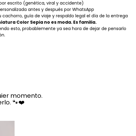
por escrito (genética, viral y accidente)
personalizada antes y después por WhatsApp
u cachorro, guía de viaje y respaldo legal el día de la entrega
niatura Color Sepia no es moda. Es familia.
yendo esto, probablemente ya sea hora de dejar de pensarlo
ón.
quier momento.
lo. 🐾❤️