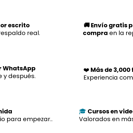
or escrito
🚚 Envío gratis 
respaldo real.
compra
en la r
r WhatsApp
❤️
Más de 3,000 f
e y después.
Experiencia co
enida
Cursos en vid
🎓
io para empezar..
Valorados en más