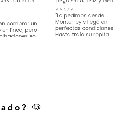
exas con amor
Llegó sano, feliz y bien
⭐⭐⭐⭐⭐
"Lo pedimos desde
Monterrey y llegó en
en comprar un
perfectas condiciones.
 en línea, pero
Hasta traía su ropita
alizaciones en
puesta. ¡Hermoso!"
u comunicación
— Brenda R. • Monterrey
te me
zaron. Mi Bichón
ó sano y feliz. ¡Lo
ndo muchísimo!
. • Austin, Texas
cado? 🐶