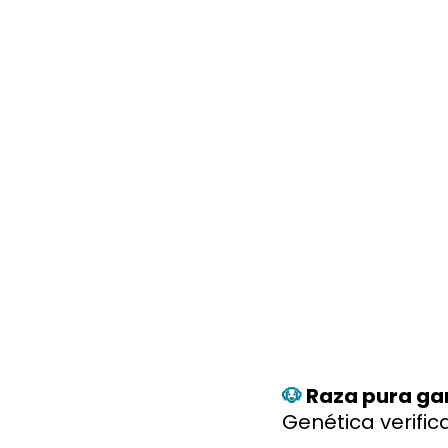
🐶
Raza pura ga
Genética verific