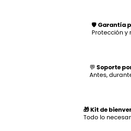
🛡️
Garantía p
Protección y 
💬
Soporte po
Antes, durant
🎁 Kit de bienv
Todo lo necesar