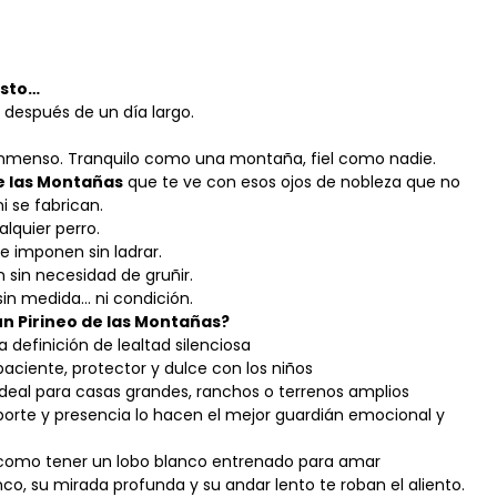
esto…
 después de un día largo.
Inmenso. Tranquilo como una montaña, fiel como nadie.
de las Montañas
que te ve con esos ojos de nobleza que no
 se fabrican.
alquier perro.
e imponen sin ladrar.
 sin necesidad de gruñir.
in medida… ni condición.
un Pirineo de las Montañas?
a definición de lealtad silenciosa
aciente, protector y dulce con los niños
ideal para casas grandes, ranchos o terrenos amplios
porte y presencia lo hacen el mejor guardián emocional y
como tener un lobo blanco entrenado para amar
nco, su mirada profunda y su andar lento te roban el aliento.