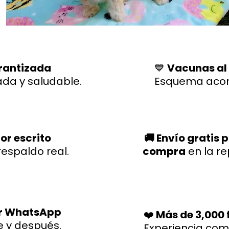
rantizada
💙
Vacunas al
ada y saludable.
Esquema acor
or escrito
🚚 Envío gratis 
respaldo real.
compra
en la r
r WhatsApp
❤️
Más de 3,000 f
e y después.
Experiencia co