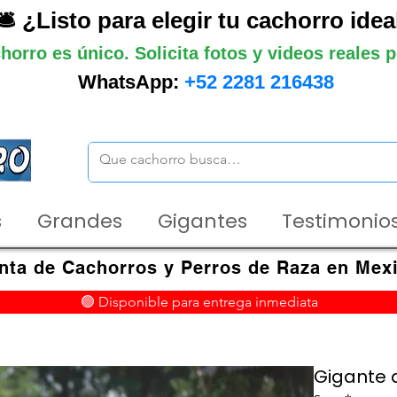
🛎️ ¿Listo para elegir tu cachorro idea
horro es único. Solicita fotos y videos reales
WhatsApp:
+52 2281 216438
s
Grandes
Gigantes
Testimonios
nta de Cachorros y Perros de Raza en Mex
🟢 Disponible para entrega inmediata
Gigante d