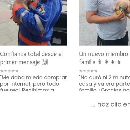
Confianza total desde el
Un nuevo miembro 
primer mensaje 🙌
familia 👨‍👩‍👧‍👦
⭐⭐⭐⭐⭐
⭐⭐⭐⭐⭐
"Me daba miedo comprar
"No duró ni 2 minut
por internet, pero todo
casa y ya era parte
fue real. Recibimos a
familia. ¡Gracias p
Toby como lo
lo que incluyeron, v
prometieron. Gracias por
completito!"
... haz clic
su paciencia 🙏🐶"
— Mario G. • CDMX
— Karina V. • Guadalajara