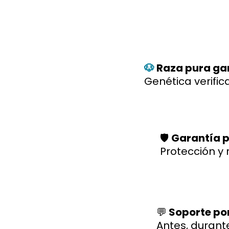
🐶
Raza pura ga
Genética verific
🛡️
Garantía p
Protección y 
💬
Soporte po
Antes, durant