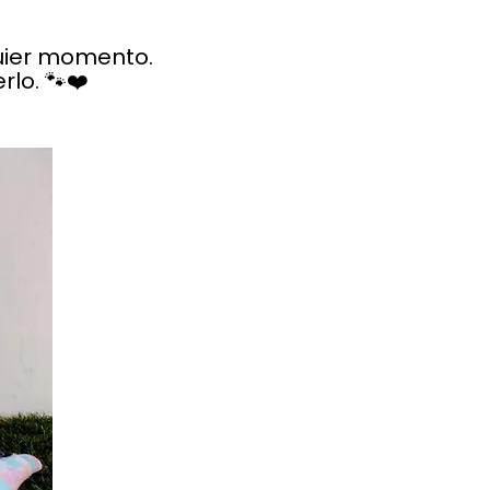
quier momento.
lo. 🐾❤️