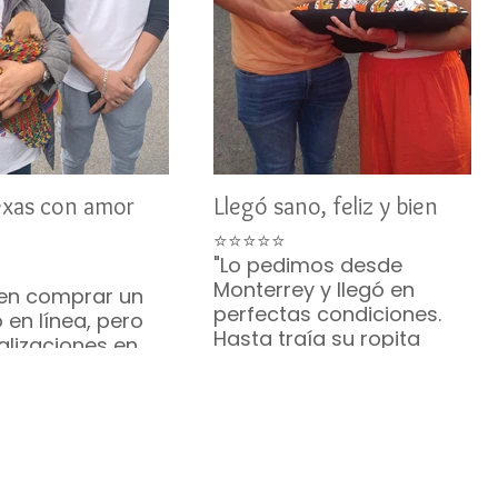
exas con amor
Llegó sano, feliz y bien
⭐⭐⭐⭐⭐
"Lo pedimos desde
Monterrey y llegó en
en comprar un
perfectas condiciones.
 en línea, pero
Hasta traía su ropita
alizaciones en
puesta. ¡Hermoso!"
u comunicación
— Brenda R. • Monterrey
te me
zaron. Mi Bichón
ó sano y feliz. ¡Lo
ndo muchísimo!
. • Austin, Texas