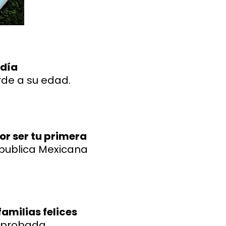
 día
de a su edad.
por ser tu primera
epublica Mexicana
amilias felices
mprobada.