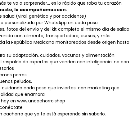
ás te va a sorprender… es lo rápido que roba tu corazón.
uesto, lo acompañamos con:
 salud (viral, genética y por accidente)
o personalizado por WhatsApp en cada paso
es, fotos del envío y del kit completo el mismo día de salida
venida con alimento, transportadora, cursos, y más
oda la República Mexicana monitoreados desde origen hasta
ara su adaptación, cuidados, vacunas y alimentación
l respaldo de expertos que venden con inteligencia, no con
esarios
emos perros.
ueños peludos.
 cuidando cada peso que inviertes, con marketing que
alidad que enamora.
s hoy en www.uncachorro.shop
conéctate.
n cachorro que ya te está esperando sin saberlo.