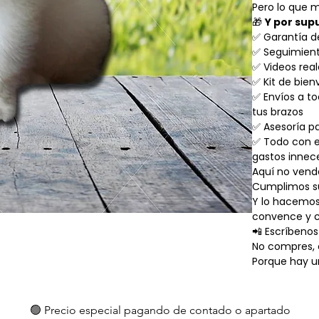
Pero lo que m
🎁
Y por sup
✅ Garantía de
✅ Seguimient
✅ Videos real
✅ Kit de bien
✅ Envíos a t
tus brazos
✅ Asesoría p
✅ Todo con e
gastos innec
Aquí no vend
Cumplimos s
Y lo hacemos
convence y c
📲 Escríbeno
No compres, 
Porque hay u
🟢 Precio especial pagando de contado o apartado