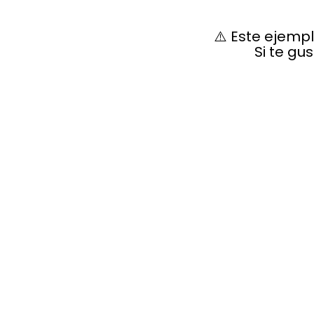
⚠️ Este ejemp
Si te gu