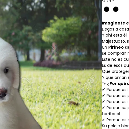
Sexo
*
Imagínate 
Llegas a casa
Y ahí está él.
Majestuoso. 
Un
Pirineo 
se compran ni
Este no es cu
Es de esos qu
Que protegen
Y que aman s
🐾
¿Por qué 
✔ Porque es l
✔ Porque es p
✔ Porque es 
✔ Porque su 
territorial
✔ Porque es 
Su pelaje bla