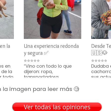
en la
Una experiencia redonda
Desde T
y segura ✅
🇺🇸🐶
⭐⭐⭐⭐⭐
⭐⭐⭐⭐⭐
os en
“Vino con todo lo que
Dudaba 
 de la
dijeron: ropa,
cachorro
or todo
transportadora,
sus actu
ino
croquetas... hasta
vivo y s
parecía una caja de
constan
 en la imagen para leer más 🧐
regalo. Gracias por tanto
tranquili
🎁🐶”
Frisé lleg
— Silvia M. • San Luis
recomie
Ver todas las opiniones
Potosí
— Emily R