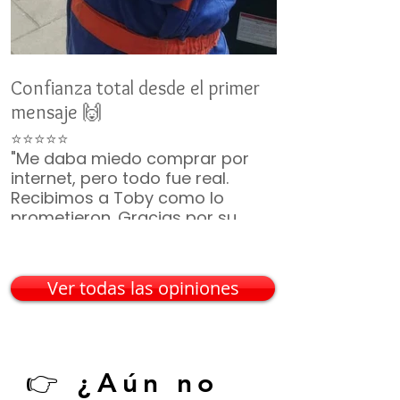
Confianza total desde el primer
Un nuevo miemb
mensaje 🙌
👨‍👩‍👧‍👦
⭐⭐⭐⭐⭐
⭐⭐⭐⭐⭐
"Me daba miedo comprar por
"No duró ni 2 m
internet, pero todo fue real.
ya era parte de 
Recibimos a Toby como lo
¡Gracias por t
prometieron. Gracias por su
incluyeron, vin
paciencia 🙏🐶"
— Mario G. • C
— Karina V. • Guadalajara
Ver todas las opiniones
👉 ¿Aún no