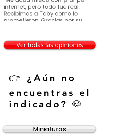
internet, pero todo fue real.
ya era parte de 
Recibimos a Toby como lo
¡Gracias por t
prometieron. Gracias por su
incluyeron, vin
paciencia 🙏🐶"
— Mario G. • C
— Karina V. • Guadalajara
Ver todas las opiniones
👉 ¿Aún no
encuentras el
indicado? 🐶
Miniaturas