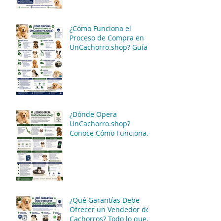
Cachorro? Guía Completa
para Conocer las
Opciones Disponibles
¿Cómo Funciona el
Proceso de Compra en
UnCachorro.shop? Guía
Paso a Paso
¿Dónde Opera
UnCachorro.shop?
Conoce Cómo Funciona
Nuestro Servicio de
Atención y Entregas en
México