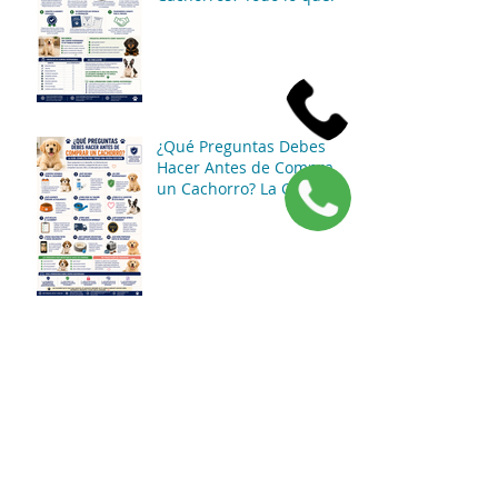
¿Qué Garantías Debe
Ofrecer un Vendedor de
Cachorros? Todo lo que
Debes Saber Antes de
Comprar
¿Qué Preguntas Debes
Hacer Antes de Comprar
un Cachorro? La Guía
Completa para Tomar
una Buena Decisión
¿Qué Documentos Debe
Entregar un Vendedor de
Cachorros? Guía
Completa para Comprar