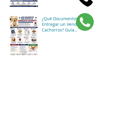
una Buena Decisión
¿Qué Documentos Debe
Entregar un Vendedor de
Cachorros? Guía
Completa para Comprar
con Seguridad
¿Qué Debe Incluir un
Cachorro Antes de Ser
Entregado? La Guía
Completa para Comprar
con Tranquilidad