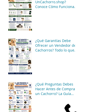
¿Dónde Opera
UnCachorro.shop?
Conoce Cómo Funciona
Nuestro Servicio de
Atención y Entregas en
México
¿Qué Garantías Debe
Ofrecer un Vendedor de
Cachorros? Todo lo que
Debes Saber Antes de
Comprar
¿Qué Preguntas Debes
Hacer Antes de Comprar
un Cachorro? La Guía
Completa para Tomar