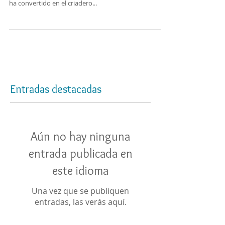
Más de una década dedicada a la crianza y cuidado de
cachorros y perros de diversas razas, Spaceanimals se
ha convertido en el criadero...
Entradas destacadas
Aún no hay ninguna
entrada publicada en
este idioma
Una vez que se publiquen
entradas, las verás aquí.