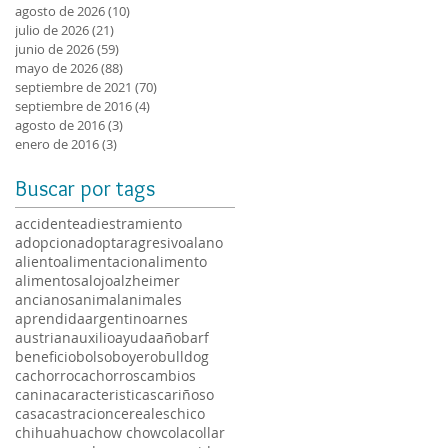
agosto de 2026
(10)
10 entradas
julio de 2026
(21)
21 entradas
junio de 2026
(59)
59 entradas
mayo de 2026
(88)
88 entradas
septiembre de 2021
(70)
70 entradas
septiembre de 2016
(4)
4 entradas
agosto de 2016
(3)
3 entradas
enero de 2016
(3)
3 entradas
Buscar por tags
accidente
adiestramiento
adopcion
adoptar
agresivo
alano
aliento
alimentacion
alimento
alimentos
alojo
alzheimer
ancianos
animal
animales
aprendida
argentino
arnes
austrian
auxilio
ayuda
año
barf
beneficio
bolso
boyero
bulldog
cachorro
cachorros
cambios
canina
caracteristicas
cariñoso
casa
castracion
cereales
chico
chihuahua
chow chow
cola
collar