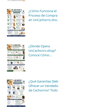
¿Cómo Funciona el
Proceso de Compra
en UnCachorro.shop?
Guía Paso a Paso
¿Dónde Opera
UnCachorro.shop?
Conoce Cómo
Funciona Nuestro
Servicio de Atención y
Entregas en México
¿Qué Garantías Debe
Ofrecer un Vendedor
de Cachorros? Todo lo
que Debes Saber
Antes de Comprar