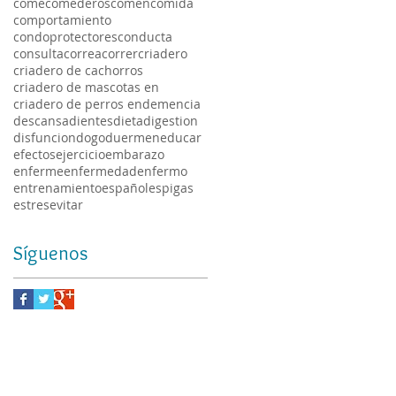
come
comederos
comen
comida
comportamiento
condoprotectores
conducta
consulta
correa
correr
criadero
criadero de cachorros
criadero de mascotas en
criadero de perros en
demencia
descansa
dientes
dieta
digestion
disfuncion
dogo
duermen
educar
efectos
ejercicio
embarazo
enferme
enfermedad
enfermo
entrenamiento
español
espigas
estres
evitar
Síguenos