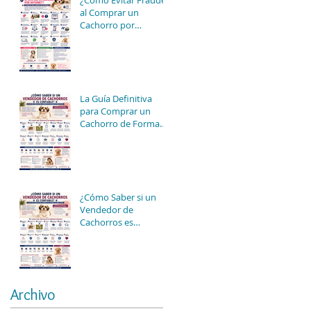
¿Cómo Evitar Fraudes
al Comprar un
Cachorro por
Internet? 15 Consejos
para Comprar con
Seguridad
La Guía Definitiva
para Comprar un
Cachorro de Forma
Segura en México
(2026): Todo lo que
Debes Saber Antes de
Elegir a tu Nuevo
Mejor Amigo
¿Cómo Saber si un
Vendedor de
Cachorros es
Confiable? La Guía
Más Completa para
Comprar un Cachorro
de Forma Segura
Archivo