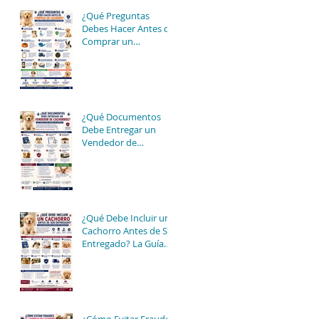
¿Qué Preguntas
Debes Hacer Antes de
Comprar un
Cachorro? La Guía
Completa para Tomar
una Buena Decisión
¿Qué Documentos
Debe Entregar un
Vendedor de
Cachorros? Guía
Completa para
Comprar con
Seguridad
¿Qué Debe Incluir un
Cachorro Antes de Ser
Entregado? La Guía
Completa para
Comprar con
Tranquilidad