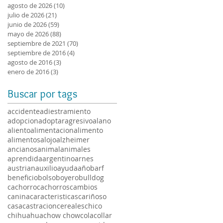
agosto de 2026
(10)
10 entradas
julio de 2026
(21)
21 entradas
junio de 2026
(59)
59 entradas
mayo de 2026
(88)
88 entradas
septiembre de 2021
(70)
70 entradas
septiembre de 2016
(4)
4 entradas
agosto de 2016
(3)
3 entradas
enero de 2016
(3)
3 entradas
Buscar por tags
accidente
adiestramiento
adopcion
adoptar
agresivo
alano
aliento
alimentacion
alimento
alimentos
alojo
alzheimer
ancianos
animal
animales
aprendida
argentino
arnes
austrian
auxilio
ayuda
año
barf
beneficio
bolso
boyero
bulldog
cachorro
cachorros
cambios
canina
caracteristicas
cariñoso
casa
castracion
cereales
chico
chihuahua
chow chow
cola
collar