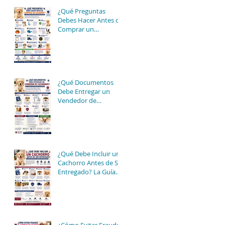
¿Qué Preguntas
Debes Hacer Antes de
Comprar un
Cachorro? La Guía
Completa para Tomar
una Buena Decisión
¿Qué Documentos
Debe Entregar un
Vendedor de
Cachorros? Guía
Completa para
Comprar con
Seguridad
¿Qué Debe Incluir un
Cachorro Antes de Ser
Entregado? La Guía
Completa para
Comprar con
Tranquilidad