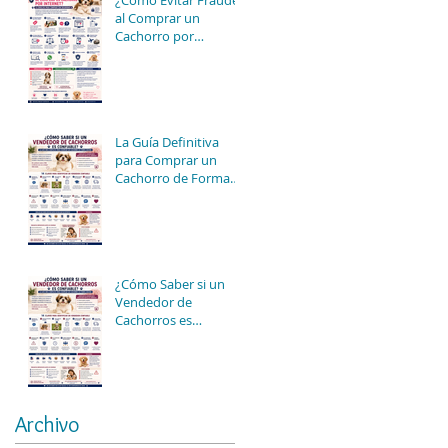
¿Cómo Evitar Fraudes
al Comprar un
Cachorro por
Internet? 15 Consejos
para Comprar con
Seguridad
La Guía Definitiva
para Comprar un
Cachorro de Forma
Segura en México
(2026): Todo lo que
Debes Saber Antes de
Elegir a tu Nuevo
Mejor Amigo
¿Cómo Saber si un
Vendedor de
Cachorros es
Confiable? La Guía
Más Completa para
Comprar un Cachorro
de Forma Segura
Archivo