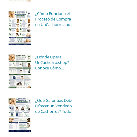
¿Cómo Funciona el
Proceso de Compra
en UnCachorro.shop?
Guía Paso a Paso
¿Dónde Opera
UnCachorro.shop?
Conoce Cómo
Funciona Nuestro
Servicio de Atención y
Entregas en México
¿Qué Garantías Debe
Ofrecer un Vendedor
de Cachorros? Todo lo
que Debes Saber
Antes de Comprar