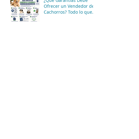
¿Qué Garantías Debe
Ofrecer un Vendedor de
Cachorros? Todo lo que
Debes Saber Antes de
Comprar
¿Qué Preguntas Debes
Hacer Antes de Comprar
un Cachorro? La Guía
Completa para Tomar
una Buena Decisión
¿Qué Documentos Debe
Entregar un Vendedor de
Cachorros? Guía
Completa para Comprar
con Seguridad