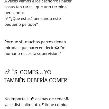
A veces vemos a los cachorros hacer 
cosas tan raras…que uno termina 
pensando:
💭 “¿Qué estará pensando este 
pequeño peludo?”
Porque sí…muchos perros tienen 
miradas que parecen decir:😂 “mi 
humano necesita supervisión.”
🍗 “SI COMES… YO 
TAMBIÉN DEBERÍA COMER”
No importa si:🍕 acabas de cenar🍔 
ya le diste alimento🍗 tiene comida 