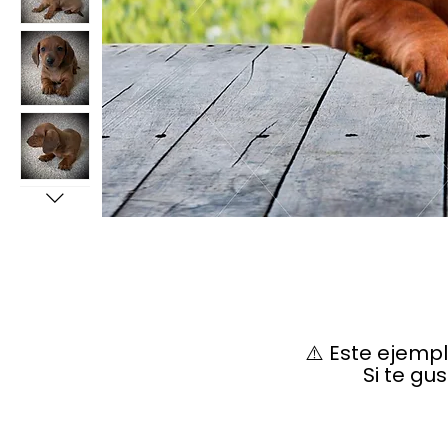
⚠️ Este ejemp
Si te gu