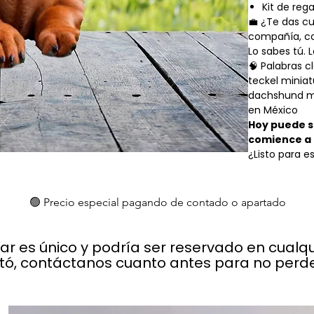
Kit de reg
💼 ¿Te das c
compañía, co
Lo sabes tú.
🧠 Palabras c
teckel miniat
dachshund mi
en México
Hoy puede se
comience a 
¿Listo para e
🟢 Precio especial pagando de contado o apartado
lar es único y podría ser reservado en cual
stó, contáctanos cuanto antes para no perder