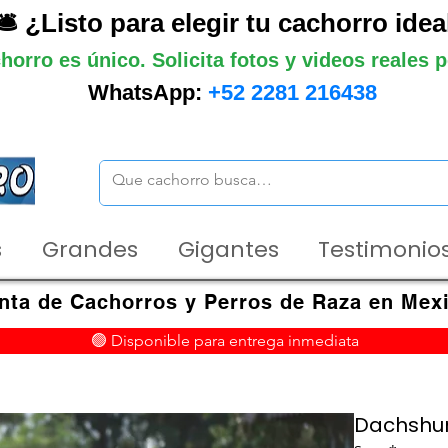
🛎️ ¿Listo para elegir tu cachorro idea
horro es único. Solicita fotos y videos reales
WhatsApp:
+52 2281 216438
s
Grandes
Gigantes
Testimonios
nta de Cachorros y Perros de Raza en Mex
🟢 Disponible para entrega inmediata
Dachshun