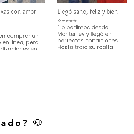
exas con amor
Llegó sano, feliz y bien
⭐⭐⭐⭐⭐
"Lo pedimos desde
Monterrey y llegó en
en comprar un
perfectas condiciones.
 en línea, pero
Hasta traía su ropita
alizaciones en
puesta. ¡Hermoso!"
u comunicación
— Brenda R. • Monterrey
te me
zaron. Mi Bichón
ó sano y feliz. ¡Lo
ndo muchísimo!
. • Austin, Texas
cado? 🐶