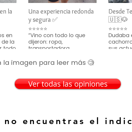
en la
Una experiencia redonda
Desde T
y segura ✅
🇺🇸🐶
⭐⭐⭐⭐⭐
⭐⭐⭐⭐⭐
os en
“Vino con todo lo que
Dudaba 
 de la
dijeron: ropa,
cachorro
or todo
transportadora,
sus actu
ino
croquetas... hasta
vivo y s
parecía una caja de
constan
 en la imagen para leer más 🧐
regalo. Gracias por tanto
tranquili
🎁🐶”
Frisé lleg
— Silvia M. • San Luis
recomie
Ver todas las opiniones
Potosí
— Emily R
(EE. UU.)
 no encuentras el indi