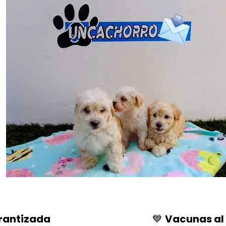
rantizada
💙
Vacunas al