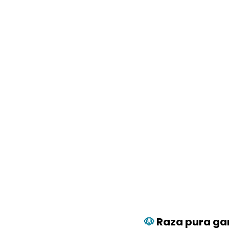
🐶
Raza pura ga