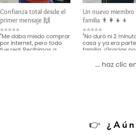
Confianza total desde el
Un nuevo miembro 
primer mensaje 🙌
familia 👨‍👩‍👧‍👦
⭐⭐⭐⭐⭐
⭐⭐⭐⭐⭐
"Me daba miedo comprar
"No duró ni 2 minut
por internet, pero todo
casa y ya era parte
fue real. Recibimos a
familia. ¡Gracias p
Toby como lo
lo que incluyeron, v
prometieron. Gracias por
completito!"
... haz clic
su paciencia 🙏🐶"
— Mario G. • CDMX
— Karina V. • Guadalajara
👉 ¿Aún