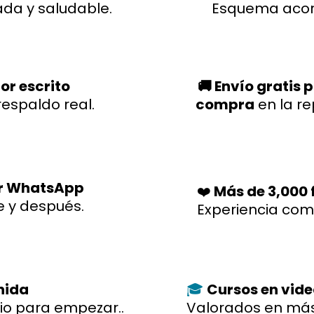
ada y saludable.
Esquema acor
or escrito
🚚 Envío gratis 
respaldo real.
compra
en la r
r WhatsApp
❤️
Más de 3,000 f
e y después.
Experiencia co
enida
Cursos en vid
🎓
io para empezar..
Valorados en más