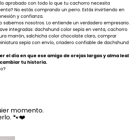
alo aprobado con todo lo que tu cachorro necesita
uenta? No estás comprando un perro. Estás invirtiendo en
nexión y confianza.
 Lo sabemos nosotros. Lo entiende un verdadero empresario.
lave integradas: dachshund color sepia en venta, cachorro
ura marrón, salchicha color chocolate claro, comprar
niatura sepia con envío, criadero confiable de dachshund
r el día en que ese amigo de orejas largas y alma leal
cambiar tu historia.
so?
quier momento.
lo. 🐾❤️