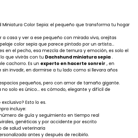
 Miniatura Color Sepia: el pequeño que transforma tu hogar
r a casa y ver a ese pequeño con mirada viva, orejitas
pelaje color sepia que parece pintado por un artista…
es en el pecho, esa mezcla de ternura y emoción, es solo el
lo que vivirás con tu
Dachshund miniatura sepia
.
ple cachorro. Es un
experto en hacerte sonreír
, en
in invadir, en dormirse a tu lado como si llevara años
a espacios pequeños, pero con amor de tamaño gigante.
a no solo es único… es cómodo, elegante y difícil de
 exclusivo? Esto lo es.
pra incluye:
 número de guía y seguimiento en tiempo real
virales, genéticas y por accidente por escrito
o de salud veterinaria
ersonalizada antes y después de recibirlo.