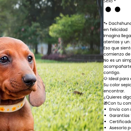
Sexo
*
🐾 Dachshund
en felicidad
Imagina llega
atentas y un 
Eso que sient
comienzo de 
No es un sim
acompañarte s
contigo.
🐶 Ideal par
Su color sepi
encontrar.
¿Quieres algo
🎁Con tu com
Envío con
Garantías 
Certificad
Asesoría p