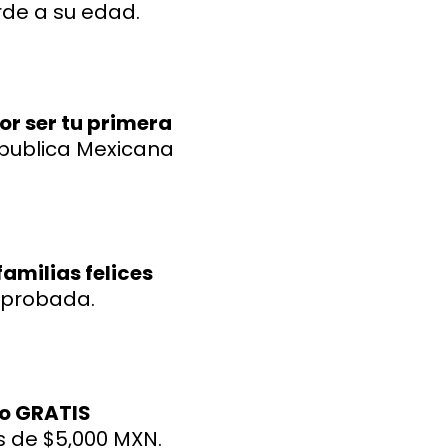
de a su edad.
por ser tu primera
epublica Mexicana
amilias felices
mprobada.
eo GRATIS
 de $5,000 MXN.