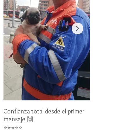
Confianza total desde el primer
Un nuevo miemb
mensaje 🙌
👨‍👩‍👧‍👦
⭐⭐⭐⭐⭐
⭐⭐⭐⭐⭐