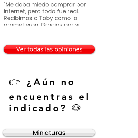
"Me daba miedo comprar por
"No duró ni 2 m
internet, pero todo fue real.
ya era parte de 
Recibimos a Toby como lo
¡Gracias por t
prometieron. Gracias por su
incluyeron, vin
paciencia 🙏🐶"
— Mario G. • C
— Karina V. • Guadalajara
Ver todas las opiniones
👉 ¿Aún no
encuentras el
indicado? 🐶
Miniaturas