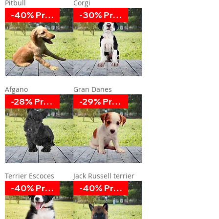
Pitbull
Corgi
-40% Promoción
-30% Promoción
Afgano
Gran Danes
-28% Promoción
-29% Promoción
Terrier Escoces
Jack Russell terrier
-40% Promoción
-40% Promoción