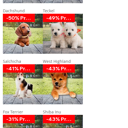
Dachshund
Teckel
-50% Promoción
-49% Promoción
Salchicha
West Highland
-41% Promoción
-43% Promoción
Fox Terrier
Shiba Inu
-31% Promoción
-43% Promoción