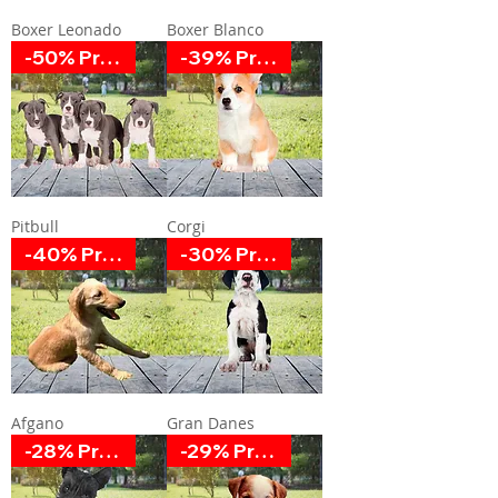
Boxer Leonado
Boxer Blanco
-50% Promoción
-39% Promoción
Pitbull
Corgi
-40% Promoción
-30% Promoción
Afgano
Gran Danes
-28% Promoción
-29% Promoción