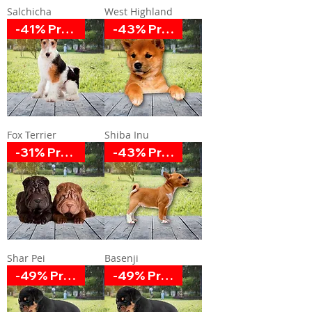
Salchicha
West Highland
-41% Promoción
-43% Promoción
Fox Terrier
Shiba Inu
-31% Promoción
-43% Promoción
Shar Pei
Basenji
-49% Promoción
-49% Promoción