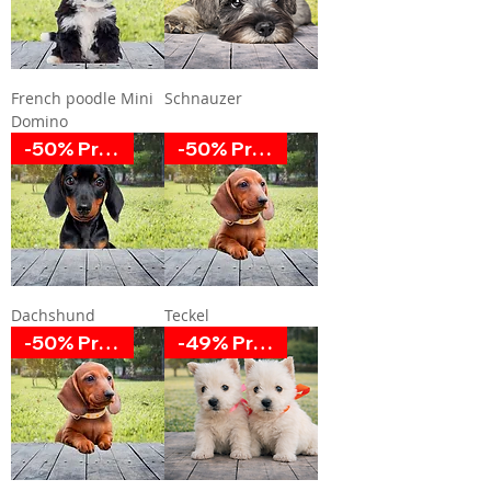
French poodle Mini
Schnauzer
Domino
-50% Promoción
-50% Promoción
Dachshund
Teckel
-50% Promoción
-49% Promoción