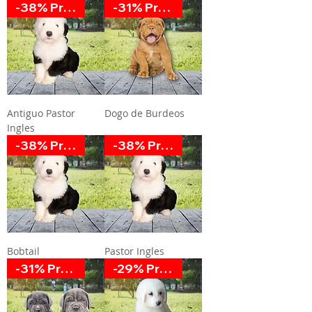
-38% Promoción
-31% Promoción
Antiguo Pastor
Dogo de Burdeos
Ingles
-38% Promoción
-38% Promoción
Bobtail
Pastor Ingles
-31% Promoción
-29% Promoción