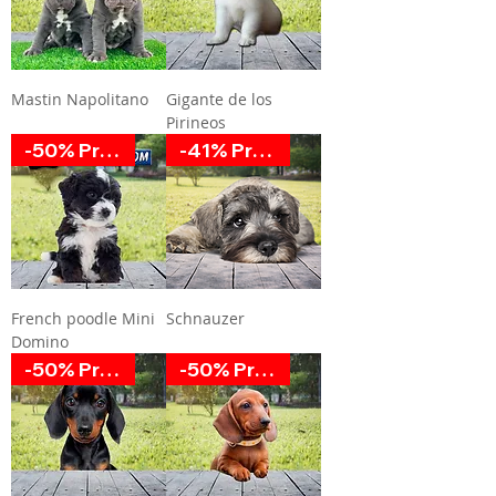
Mastin Napolitano
Gigante de los
Pirineos
-50% Promoción
-41% Promoción
French poodle Mini
Schnauzer
Domino
-50% Promoción
-50% Promoción