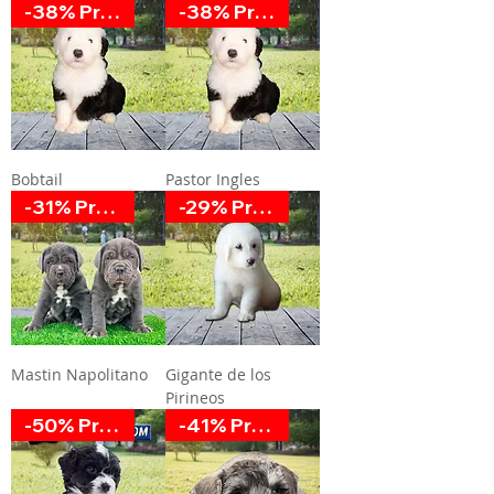
-38% Promoción
-38% Promoción
Bobtail
Pastor Ingles
-31% Promoción
-29% Promoción
Mastin Napolitano
Gigante de los
Pirineos
-50% Promoción
-41% Promoción