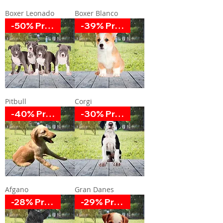
Boxer Leonado
Boxer Blanco
-50% Promoción
-39% Promoción
Pitbull
Corgi
-40% Promoción
-30% Promoción
Afgano
Gran Danes
-28% Promoción
-29% Promoción