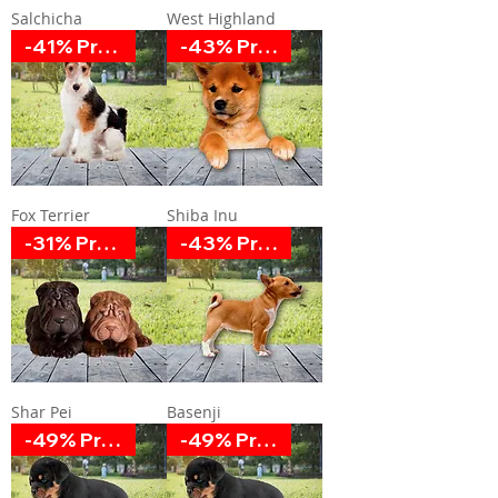
Salchicha
West Highland
-41% Promoción
-43% Promoción
Fox Terrier
Shiba Inu
-31% Promoción
-43% Promoción
Shar Pei
Basenji
-49% Promoción
-49% Promoción