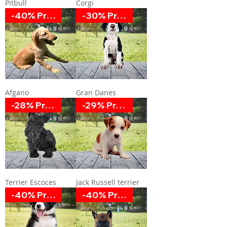
Pitbull
Corgi
-40% Promoción
-30% Promoción
Afgano
Gran Danes
-28% Promoción
-29% Promoción
Terrier Escoces
Jack Russell terrier
-40% Promoción
-40% Promoción