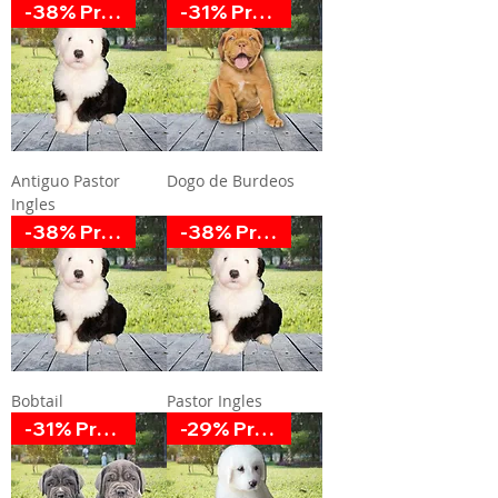
-38% Promoción
-31% Promoción
Antiguo Pastor
Dogo de Burdeos
Ingles
-38% Promoción
-38% Promoción
Bobtail
Pastor Ingles
-31% Promoción
-29% Promoción