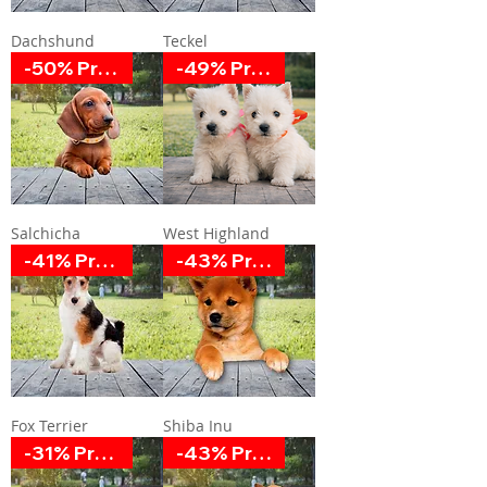
Dachshund
Teckel
-50% Promoción
-49% Promoción
Salchicha
West Highland
-41% Promoción
-43% Promoción
Fox Terrier
Shiba Inu
-31% Promoción
-43% Promoción