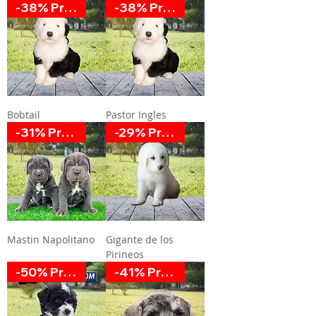
-38% Promoción
-38% Promoción
Bobtail
Pastor Ingles
-31% Promoción
-29% Promoción
Mastin Napolitano
Gigante de los
Pirineos
-50% Promoción
-41% Promoción