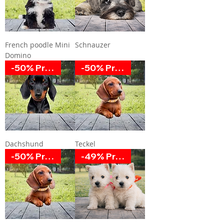
French poodle Mini
Schnauzer
Domino
-50% Promoción
-50% Promoción
Dachshund
Teckel
-50% Promoción
-49% Promoción