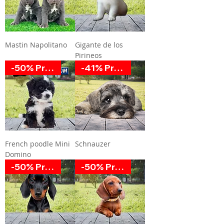
Mastin Napolitano
Gigante de los
Pirineos
-50% Promoción
-41% Promoción
French poodle Mini
Schnauzer
Domino
-50% Promoción
-50% Promoción