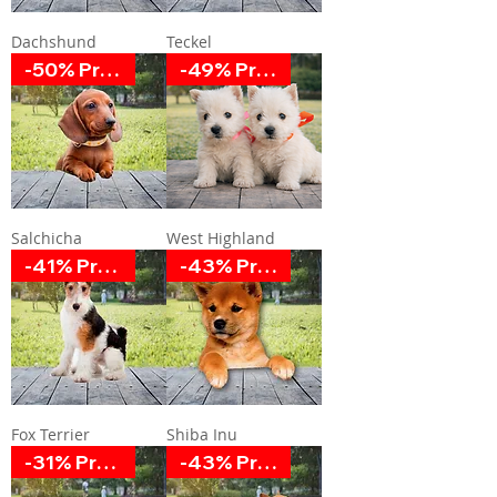
Dachshund
Teckel
-50% Promoción
-49% Promoción
Salchicha
West Highland
-41% Promoción
-43% Promoción
Fox Terrier
Shiba Inu
-31% Promoción
-43% Promoción