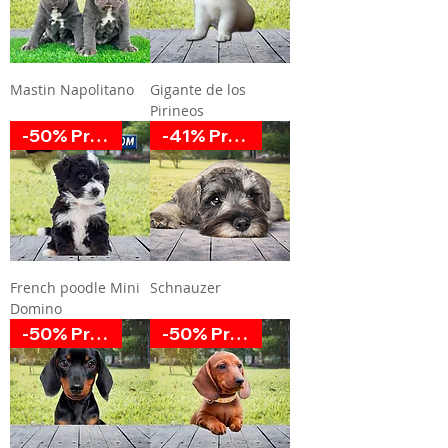
Mastin Napolitano
Gigante de los
Pirineos
-50% Promoción
-41% Promoción
French poodle Mini
Schnauzer
Domino
-50% Promoción
-50% Promoción