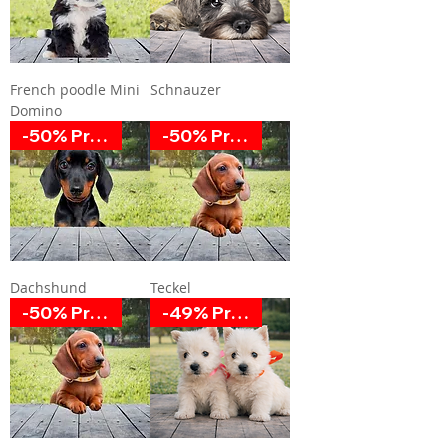
French poodle Mini
Schnauzer
Domino
-50% Promoción
-50% Promoción
Dachshund
Teckel
-50% Promoción
-49% Promoción