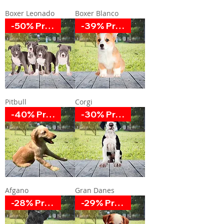
Boxer Leonado
Boxer Blanco
-50% Promoción
-39% Promoción
Pitbull
Corgi
-40% Promoción
-30% Promoción
Afgano
Gran Danes
-28% Promoción
-29% Promoción