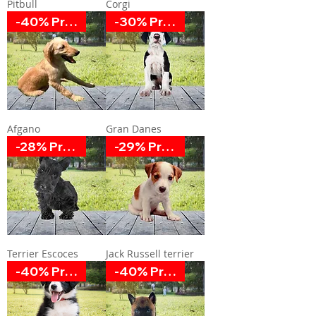
Pitbull
Corgi
-40% Promoción
-30% Promoción
Afgano
Gran Danes
-28% Promoción
-29% Promoción
Terrier Escoces
Jack Russell terrier
-40% Promoción
-40% Promoción