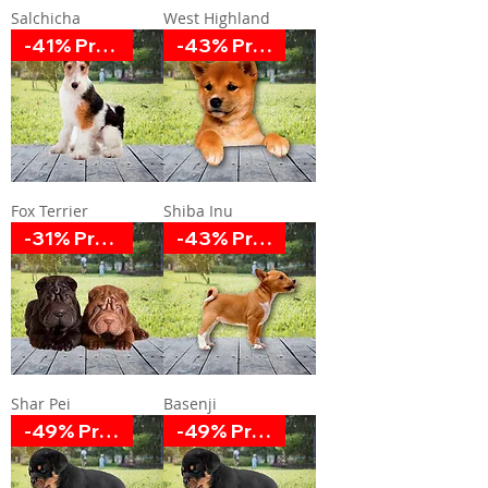
Salchicha
West Highland
-41% Promoción
-43% Promoción
Fox Terrier
Shiba Inu
-31% Promoción
-43% Promoción
Shar Pei
Basenji
-49% Promoción
-49% Promoción