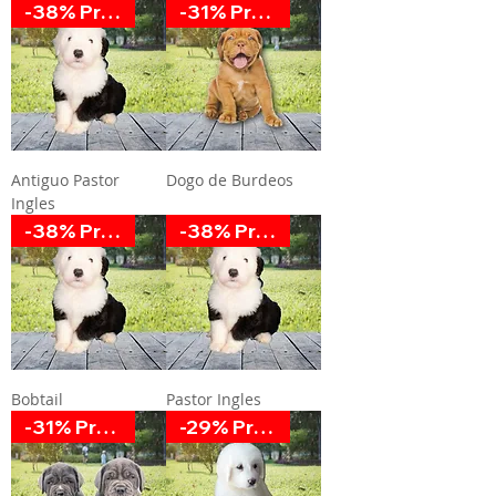
-38% Promoción
-31% Promoción
Antiguo Pastor
Dogo de Burdeos
Ingles
-38% Promoción
-38% Promoción
Bobtail
Pastor Ingles
-31% Promoción
-29% Promoción