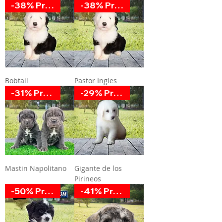
-38% Promoción
-38% Promoción
Bobtail
Pastor Ingles
-31% Promoción
-29% Promoción
Mastin Napolitano
Gigante de los
Pirineos
-50% Promoción
-41% Promoción